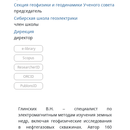
Cекция геофизики и геодинамики Ученого совета
председатель
Сибирская школа геоэлектрики
член школы
Дирекция
директор
e-library
Scopus
ResearcherID
ORCID
PublonsID
​​Глинских В.Н. – специалист по
электромагнитным методам изучения земных
недр, включая геофизические исследования
в нефтегазовых скважинах. Автор 160