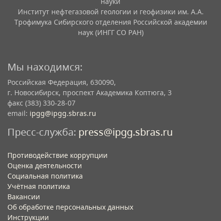
науки
Институт нефтегазовой геологии и геофизики им. А.А.
Образование:
Трофимука Сибирского отделения Российской академии
наук (ИНГГ СО РАН)
Магистр геологии, Новосибирский
государственный университет, 1999
Бакалавр геологии, Новосибирский
Мы находимся:
государственный университет, 1998
Российская Федерация, 630090,
Научные интересы:
г. Новосибирск, проспект Академика Коптюга, 3
Теория электрических и
факс (383) 330-28-07
электромагнитных зондирований
email:
ipgg@ipgg.sbras.ru
геологических сред​
Численные методы решений прямых и
Пресс-служба:
press@ipgg.sbras.ru
обратных задач электродинамики
Моделирование и интерпретация
Противодействие коррупции
данных скважинной электрометрии
Оценка деятельности
Геофизические методы исследований
Социальная политика
нефтегазовых скважин
Учётная политика​
Параллельные вычисления на
Вакансии​
графических процессорах в задачах
Об обработке персональных данных​
каротажа​
Инструкции​