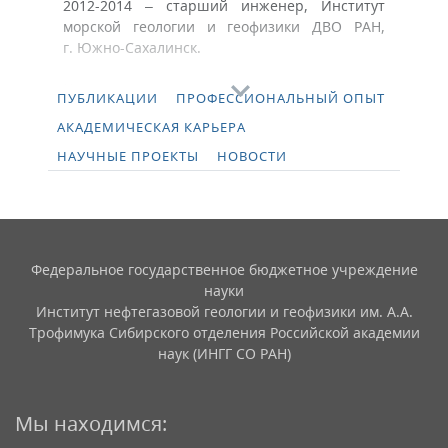
2012-2014 – старший инженер, Институт
морской геологии и геофизики ДВО РАН,
г. Южно-Сахалинск.
Научные интересы:
ПУБЛИКАЦИИ
ПРОФЕССИОНАЛЬНЫЙ ОПЫТ
Сейсмология и геомеханика.
АКАДЕМИЧЕСКАЯ КАРЬЕРА
Поля напряжений и деформаций; механизмы
землетрясений; численное моделирование;
НАУЧНЫЕ ПРОЕКТЫ
НОВОСТИ
поведение пород за пределом упругости.
Федеральное государственное бюджетное учреждение
науки
Институт нефтегазовой геологии и геофизики им. А.А.
Трофимука Сибирского отделения Российской академии
наук (ИНГГ СО РАН)
Мы находимся: