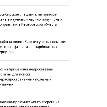
осибирские специалисты приняли
стие в научных и научно-популярных
оприятиях в Кемеровской области
работка новосибирских учёных поможет
оисках нефти и газа в карбонатных
ервуарах
оссии применили нейросетевые
оритмы для поиска
ераспространённых полезных
опаемых
 научно-практическая конференция
ти реализации нефтегазового