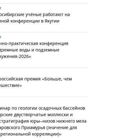
7
осибирские учёные работают на
пной конференции в Якутии
7
чно-практическая конференция
дземные воды и подземные
ружения-2026»
российская премия «Больше, чем
ешествие»
инар по геологии осадочных бассейнов
рские двустворчатые моллюски и
стратиграфия юры–низов нижнего мела
аровского Приамурья (значение для
региональной корреляции)»