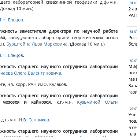
щего лабораторией скважинной геофизики д.ф.-м.н.
31.0
 (Доклад 10 мин.)
2 ав
РАН
И.Н. Ельцов
.
жность заместителя директора по научной работе
31.0
аза
, заведующего лабораторией теоретических основ
Рос
.н.
Бурштейна Льва Марковича
. (Доклад 10 мин.)
бол
И.Н. Ельцов
.
30.0
Миф
жность старшего научного сотрудника лаборатории
рос
чаева Олега Валентиновича
.
газ
оте, чл.-корр. РАН И.Ю. Кулаков.
Зап
газ
жность старшего научного сотрудника лаборатории
 мезозоя и кайнозоя,
к.г.-м.н.
Кузьминой Ольги
29.0
Уче
д.г.-м.н.
Н.В. Сенников.
пов
в с
жность старшего научного сотрудника лаборатории
пла