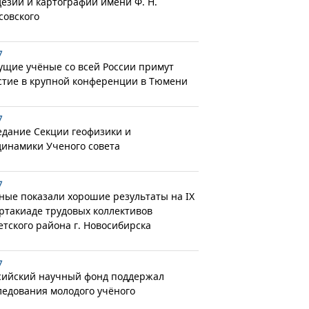
дезии и картографии имени Ф. Н.
совского
7
ущие учёные со всей России примут
стие в крупной конференции в Тюмени
7
едание Секции геофизики и
динамики Ученого совета
7
ные показали хорошие результаты на IX
ртакиаде трудовых коллективов
етского района г. Новосибирска
7
сийский научный фонд поддержал
ледования молодого учёного