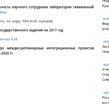
гео
Кра
жность научного сотрудника лаборатории скважинной
вны.
21.0
оте, чл.-корр. РАН И.Ю. Кулаков.
Вед
уча
осударственного задания на 2017 год
анчаа А.М.​
17.0
Зас
урс междисциплинарных интеграционных проектов
гео
2020 гг.
16.0
Учё
Спа
Сов
13.0
Рос
исс