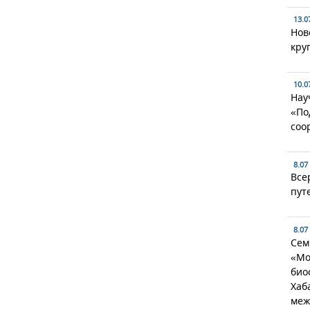
13.0
Нов
кру
10.0
Нау
«По
соо
8.07
Все
пут
8.07
Сем
«Мо
био
Хаб
меж