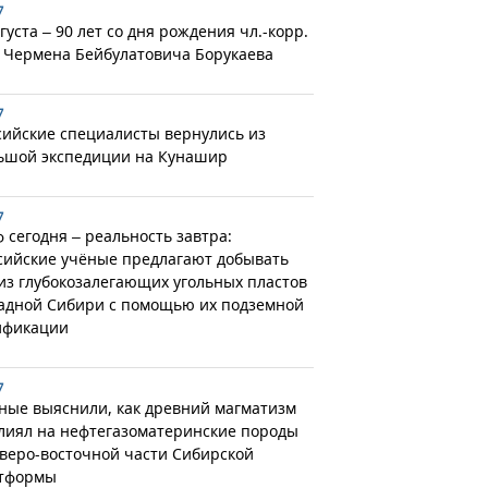
7
густа – 90 лет со дня рождения чл.-корр.
 Чермена Бейбулатовича Борукаева
7
сийские специалисты вернулись из
ьшой экспедиции на Кунашир
7
 сегодня – реальность завтра:
сийские учёные предлагают добывать
 из глубокозалегающих угольных пластов
адной Сибири с помощью их подземной
ификации
7
ные выяснили, как древний магматизм
лиял на нефтегазоматеринские породы
еверо-восточной части Сибирской
тформы