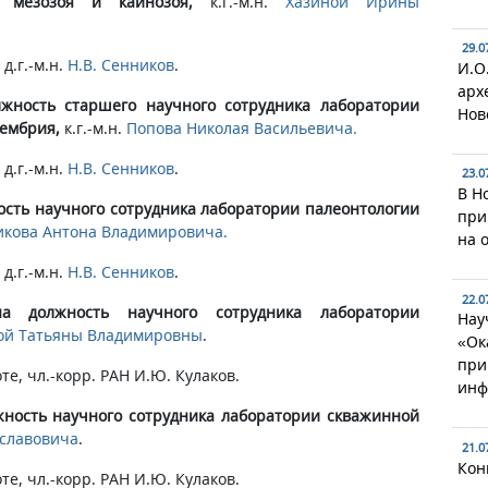
 мезозоя и кайнозоя,
к.г.-м.н.
Хазиной Ирины
29.0
д.г.-м.н.
Н.В. Сенников
.
И.О
арх
жность старшего научного сотрудника лаборатории
Нов
кембрия,
к.г.-м.н.
Попова Николая Васильевича.
д.г.-м.н.
Н.В. Сенников
.
23.0
В Н
ость научного сотрудника лаборатории палеонтологии
при
икова Антона Владимировича.
на 
д.г.-м.н.
Н.В. Сенников
.
22.0
должность научного сотрудника лаборатории
Нау
ой Татьяны Владимировны
.
«Ок
при
оте, чл.-корр. РАН И.Ю. Кулаков.
инф
жность научного сотрудника лаборатории скважинной
славовича
.
21.0
Кон
оте, чл.-корр. РАН И.Ю. Кулаков.