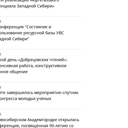
енциала Западной Сибири»
6
конференция "Состояние и
ользование ресурсной базы УВС
адной Сибири"
6
рой день «Добрецовских чтений»:
енсивная работа, конструктивное
чное общение
6
ите завершилось мероприятие-спутник
Конгресса молодых учёных
6
овосибирском Академгородке открылась
ференция, посвящённая 90-летию со