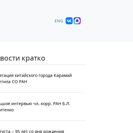
ENG
вости кратко
егация китайского города Карамай
етила СО РАН
ьшое интервью чл.-корр. РАН Б.Л.
итенко
вгуста – 95 лет со дня рождения