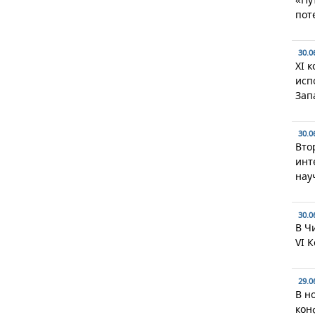
пот
30.0
XI 
исп
Зап
30.0
Вто
инт
нау
30.0
В Ч
VI 
29.0
В н
кон