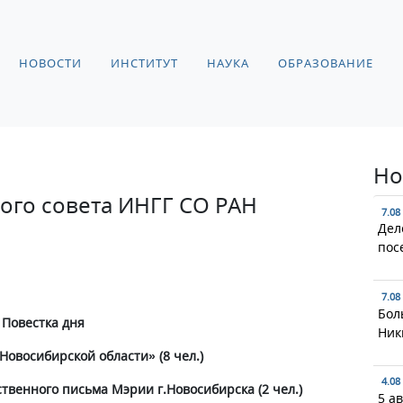
НОВОСТИ
ИНСТИТУТ
НАУКА
ОБРАЗОВАНИЕ
Но
ого совета ИНГГ СО РАН
7.08
Дел
пос
7.08
Бол
Повестка дня
Ник
овосибирской области» (8 чел.)
4.08
рственного письма Мэрии г.Новосибирска (2 чел.)
5 а