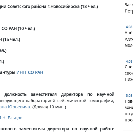
Зас
и Советского района г.Новосибирска (18 чел.)
Пет
4.08
СО РАН (10 чел.)
Учё
иде
(15 чел.)
мел
л.)
.)
4.08
Спе
рантуры
ИНГГ СО РАН
сво
Ниж
должность заместителя директора по научной
3.08
аведующего лабораторией сейсмической томографии,
Нов
ана Юрьевича​
. (Доклад 10 мин.)​
зон
по 
И.Н. Ельцов
.
про
жность заместителя директора по научной работе