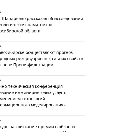
7
. Шапаренко рассказал об исследовании
еологических памятников
осибирской области
7
овосибирске осуществляют прогноз
родных резервуаров нефти и их свойств
основе Прони-фильтрации
7
чно-техническая конференция
азание инжиниринговых услуг с
менением технологий
ормационного моделирования»
7
курс на соискание премии в области