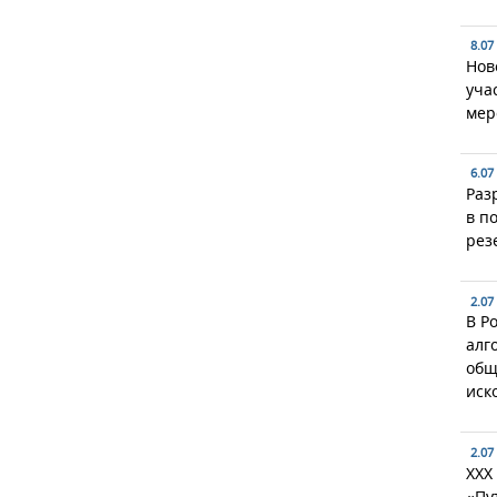
8.07
Нов
уча
мер
6.07
Раз
в п
рез
2.07
В Р
алг
общ
иск
2.07
XXX
«Пу