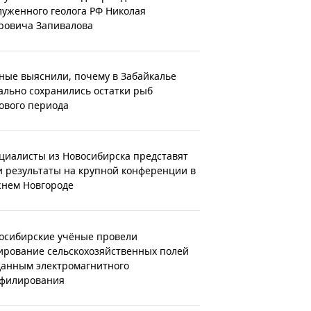
луженного геолога РФ Николая
ровича Запивалова
ные выяснили, почему в Забайкалье
ально сохранились остатки рыб
ового периода
циалисты из Новосибирска представят
и результаты на крупной конференции в
нем Новгороде
осибирские учёные провели
ирование сельскохозяйственных полей
данным электромагнитного
филирования