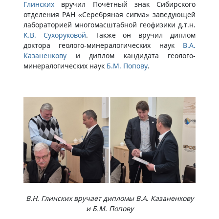
Глинских
вручил Почётный знак Сибирского
отделения РАН «Серебряная сигма» заведующей
лабораторией многомасштабной геофизики д.т.н.
К.В. Сухоруковой
. Также он вручил диплом
доктора геолого-минералогических наук
В.А.
Казаненкову
и диплом кандидата геолого-
минералогических наук
Б.М. Попову
.
В.Н. Глинских вручает дипломы В.А. Казаненкову
и Б.М. Попову