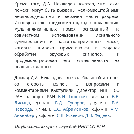
Кроме того, Д.А. Неклюдов показал, что такие
помехи могут быть вызваны мелкомасштабными
неоднородностями в верхней части разреза.
Исследователь предложил подход к подавлению
мультипликативных помех, основанный на
совместном использовании локального
суммирования и частотно-временных масок,
которые широко применяются в задачах
обработки звуковых сигналов, и
продемонстрировал его эффективность на
реальных данных.
Доклад Д.А. Неклюдова вызвал большой интерес
со стороны коллег. С вопросами и
комментариями выступили директор ИНГГ СО
РАН чл.-корр. РАН
В.Н. Глинских
, д.ф.-м.н.
В.В.
Лисица
, д.г-м.н.
В.Д. Суворов
, д.ф.-м.н.
В.А.
Чеверда
, к.г.-м.н.
С.С. Абраменков
, к.ф.-м.н.
А.М.
Айзенберг
, к.ф.-м.н.
С.В. Яскевич
,
Д.В. Фадеев
.
Опубликовано пресс-службой ИНГГ СО РАН