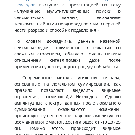
Неклюдов
выступил с презентацией на тему
«Случайные мультипликативные помехи в
сейсмических данных, вызванные
мелкомасштабными неоднородностями в верхней
части разреза и способ их подавления».
По словам докладчика, данные наземной
сейсморазведки, полученные в областях со
сложным строением, обладают очень низким
отношением сигнал-помеха даже после
применения существующих процедур обработки.
– Современные методы усиления сигнала,
основанные на локальном суммировании, как
правило позволяют выделить видимые
отражения, – отметил Д.А. Неклюдов. – Однако
амплитудные спектры данных после локального
суммирования оказываются искажены:
происходит существенное падение амплитуд во
всем диапазоне частот, достигающее от -10 до -25
dB. Помимо этого, происходит видимое
прогрессирующее затухание высоких частот.