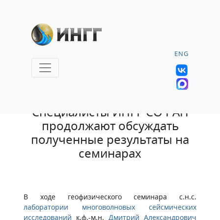
ENG
10.05.2023 |
Специалисты ИНГГ СО РАН
продолжают обсуждать
полученные результаты на
семинарах
В ходе геофизического семинара с.н.с.
лаборатории многоволновых сейсмических
исследований
к.ф.-м.н.
Дмитрий Александрович