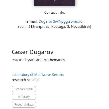
Contact info:
e-mail:
DugarovGA@ipgg.sbras.ru
room: 213гф (pr. ac. Koptuga, 3, Novosibirsk)
Geser Dugarov
PhD in Physics and Mathematics
Laboratory of Multiwave Seismic
research scientist
ResearcherID
e-library
ResearchGate