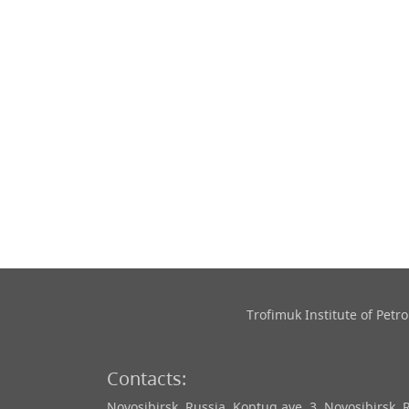
Trofimuk Institute of Pet
Contacts:
Novosibirsk, Russia, Koptug ave. 3, Novosibirsk, 