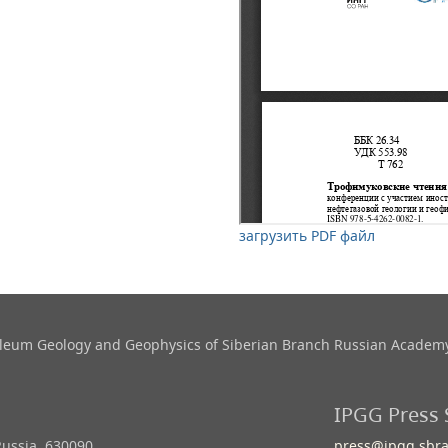
загрузить PDF файл
roleum Geology and Geophysics​ of Siberian Branch Russian Academy
IPGG Press 
Russia, 630090
press@ipgg.sbra