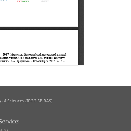
 of Sciences (IPGG SB RAS)
Service:
s.ru