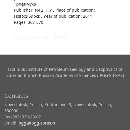
Трофимука
Publisher: РИЦ НГУ , Place of publication:
Новосибирск , Уear of publication: 2011
Pages: 367-370
индекс в базе ИАЦ: 032790
Trofimuk Institute of Petroleum Geology and Geophysics​ of
Siberian Branch Russian Academy of Sciences (IPGG SB RAS)
Contacts:
Novosibirsk, Russia, Koptug ave. 3, Novosibirsk, Russia,
630090
fax (383) 330-28-07
email:
ipgg@ipgg.sbras.ru