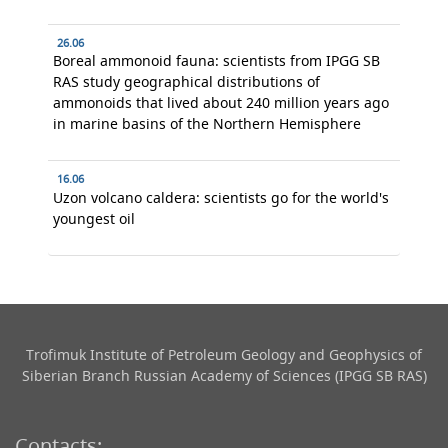
26.06
Boreal ammonoid fauna: scientists from IPGG SB
RAS study geographical distributions of
ammonoids that lived about 240 million years ago
in marine basins of the Northern Hemisphere
16.06
Uzon volcano caldera: scientists go for the world's
youngest oil
Trofimuk Institute of Petroleum Geology and Geophysics​ of
Siberian Branch Russian Academy of Sciences (IPGG SB RAS)
Contacts: