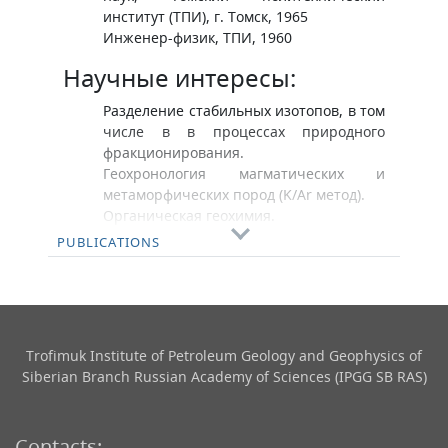
институт (ТПИ), г. Томск, 1965
Инженер-физик, ТПИ, 1960
Научные интересы:
Разделение стабильных изотопов, в том
числе в в процессах природного
фракционирования.
Геохронология магматических и
метаморфических пород (K/Ar метод).
Органическая геохимия.
Моделирование (экспериментальное)
PUBLICATIONS
катагенеза органического вещества.
Trofimuk Institute of Petroleum Geology and Geophysics​ of
Siberian Branch Russian Academy of Sciences (IPGG SB RAS)
Contacts: