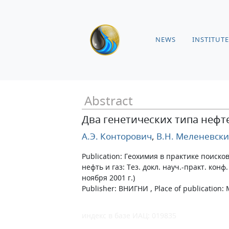
NEWS
INSTITUTE
Abstract
Два генетических типа неф
А.Э. Конторович
,
В.Н. Меленевск
Publication: Геохимия в практике поиск
нефть и газ: Тез. докл. науч.-практ. конф.
ноября 2001 г.)
Publisher: ВНИГНИ , Place of publication: М
индекс в базе ИАЦ: 019835