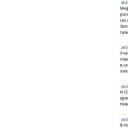
30.0
Миф
рос
газ
Зап
газ
29.0
Уче
пов
в с
пла
29.0
И.О
арх
Нов
23.0
В Н