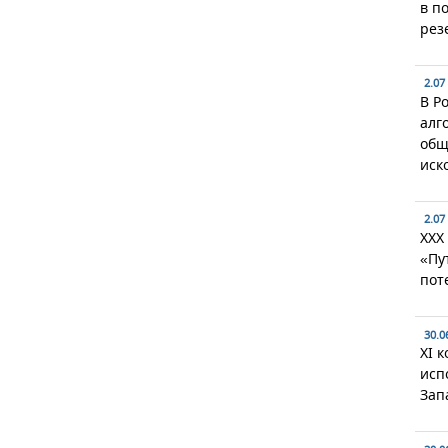
в п
рез
2.07
В Р
алг
общ
иск
2.07
XXX
«Пу
пот
30.0
XI 
исп
Зап