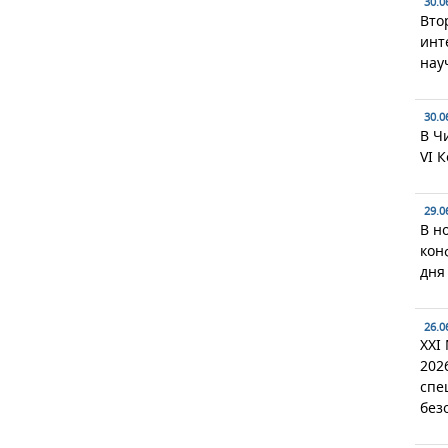
30.0
Вто
инт
нау
30.0
В Ч
VI 
29.0
В н
кон
дня
26.0
XXI
202
спе
без