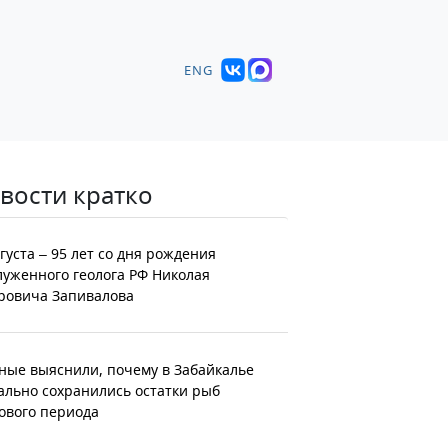
ENG
вости кратко
вгуста – 95 лет со дня рождения
луженного геолога РФ Николая
ровича Запивалова
ные выяснили, почему в Забайкалье
ально сохранились остатки рыб
ового периода