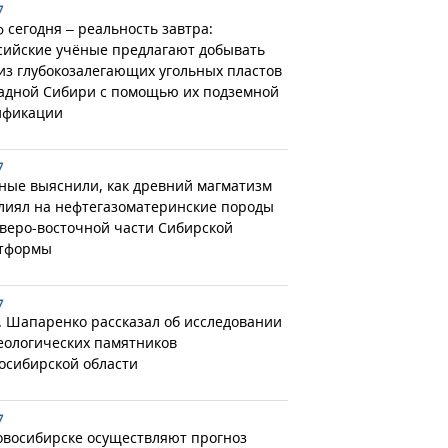
7
 сегодня – реальность завтра:
сийские учёные предлагают добывать
 из глубокозалегающих угольных пластов
адной Сибири с помощью их подземной
ификации
7
ные выяснили, как древний магматизм
лиял на нефтегазоматеринские породы
еверо-восточной части Сибирской
тформы
7
. Шапаренко рассказал об исследовании
еологических памятников
осибирской области
7
овосибирске осуществляют прогноз