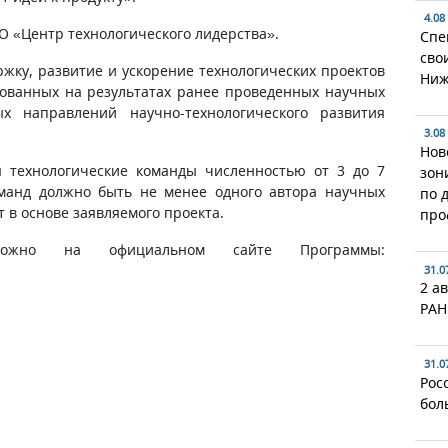
4.08
 «Центр технологического лидерства».
Спе
сво
жку, развитие и ускорение технологических проектов
Ниж
нованных на результатах ранее проведенных научных
х направлений научно-технологического развития
3.08
Нов
 технологические команды численностью от 3 до 7
зон
команд должно быть не менее одного автора научных
по 
 в основе заявляемого проекта.
про
ожно на официальном сайте Программы:
31.0
2 ав
РАН
31.0
Рос
бол