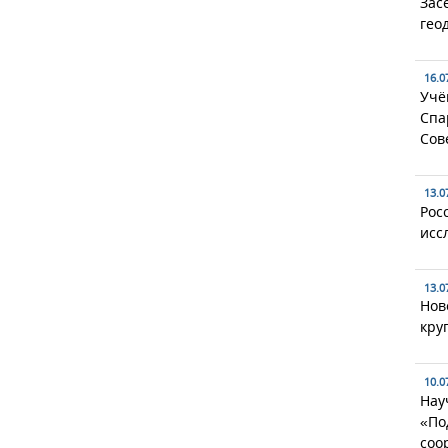
Зас
гео
16.0
Учё
Спа
Сов
13.0
Рос
исс
13.0
Нов
кру
10.0
Нау
«По
соо