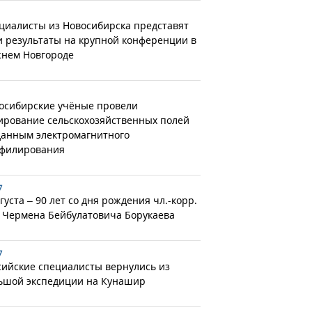
циалисты из Новосибирска представят
и результаты на крупной конференции в
нем Новгороде
осибирские учёные провели
ирование сельскохозяйственных полей
данным электромагнитного
филирования
7
густа – 90 лет со дня рождения чл.-корр.
 Чермена Бейбулатовича Борукаева
7
сийские специалисты вернулись из
ьшой экспедиции на Кунашир