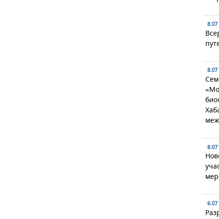
8.07
Все
пут
8.07
Сем
«Мо
био
Хаб
меж
8.07
Нов
уча
мер
6.07
Раз