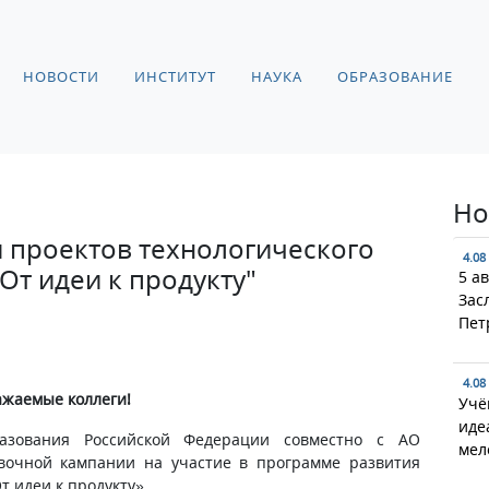
НОВОСТИ
ИНСТИТУТ
НАУКА
ОБРАЗОВАНИЕ
Но
 проектов технологического
4.08
От идеи к продукту"
5 а
Зас
Пет
4.08
ажаемые коллеги!
Учё
иде
азования Российской Федерации совместно с АО
мел
вочной кампании на участие в программе развития
т идеи к продукту».