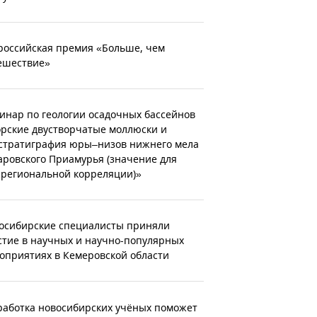
российская премия «Больше, чем
ешествие»
инар по геологии осадочных бассейнов
рские двустворчатые моллюски и
стратиграфия юры–низов нижнего мела
аровского Приамурья (значение для
региональной корреляции)»
осибирские специалисты приняли
стие в научных и научно-популярных
оприятиях в Кемеровской области
работка новосибирских учёных поможет