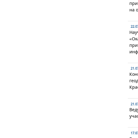
при
на 
22.0
Нау
«Ок
при
инф
21.0
Кон
гео
Кра
21.0
Вед
уча
17.0