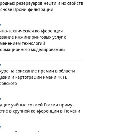
родных резервуаров нефти и их свойств
основе Прони-фильтрации
7
чно-техническая конференция
азание инжиниринговых услуг с
менением технологий
ормационного моделирования»
7
курс на соискание премии в области
дезии и картографии имени Ф. Н.
совского
7
ущие учёные со всей России примут
стие в крупной конференции в Тюмени
7