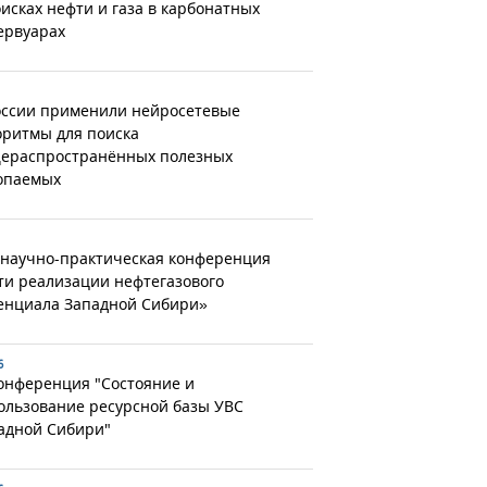
оисках нефти и газа в карбонатных
ервуарах
оссии применили нейросетевые
оритмы для поиска
ераспространённых полезных
опаемых
 научно-практическая конференция
ти реализации нефтегазового
енциала Западной Сибири»
6
конференция "Состояние и
ользование ресурсной базы УВС
адной Сибири"