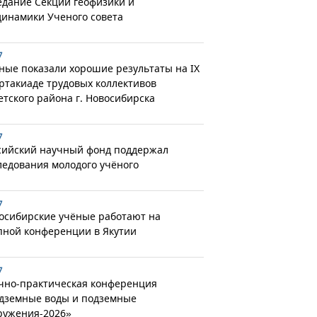
едание Секции геофизики и
динамики Ученого совета
7
ные показали хорошие результаты на IX
ртакиаде трудовых коллективов
етского района г. Новосибирска
7
сийский научный фонд поддержал
ледования молодого учёного
7
осибирские учёные работают на
пной конференции в Якутии
7
чно-практическая конференция
дземные воды и подземные
ружения-2026»