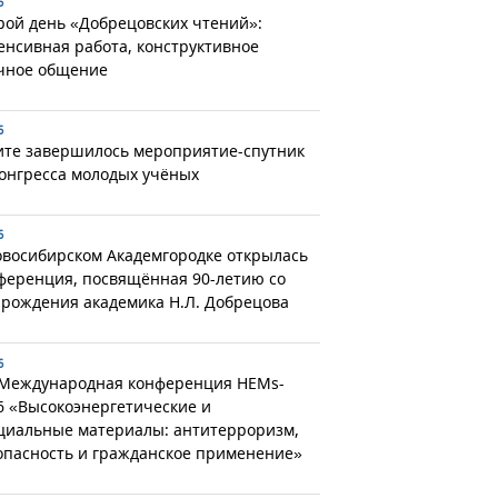
6
рой день «Добрецовских чтений»:
енсивная работа, конструктивное
чное общение
6
ите завершилось мероприятие-спутник
Конгресса молодых учёных
6
овосибирском Академгородке открылась
ференция, посвящённая 90-летию со
 рождения академика Н.Л. Добрецова
6
 Международная конференция HEMs-
6 «Высокоэнергетические и
циальные материалы: антитерроризм,
опасность и гражданское применение»