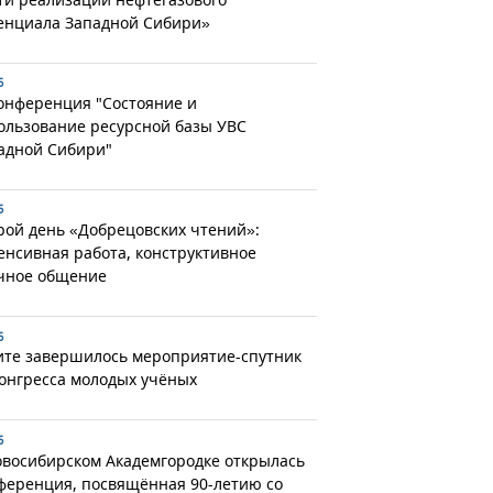
енциала Западной Сибири»
6
конференция "Состояние и
ользование ресурсной базы УВС
адной Сибири"
6
рой день «Добрецовских чтений»:
енсивная работа, конструктивное
чное общение
6
ите завершилось мероприятие-спутник
Конгресса молодых учёных
6
овосибирском Академгородке открылась
ференция, посвящённая 90-летию со