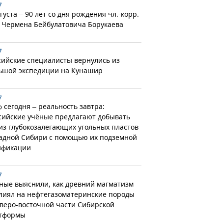
7
густа – 90 лет со дня рождения чл.-корр.
 Чермена Бейбулатовича Борукаева
7
сийские специалисты вернулись из
ьшой экспедиции на Кунашир
7
 сегодня – реальность завтра:
сийские учёные предлагают добывать
 из глубокозалегающих угольных пластов
адной Сибири с помощью их подземной
ификации
7
ные выяснили, как древний магматизм
лиял на нефтегазоматеринские породы
еверо-восточной части Сибирской
тформы