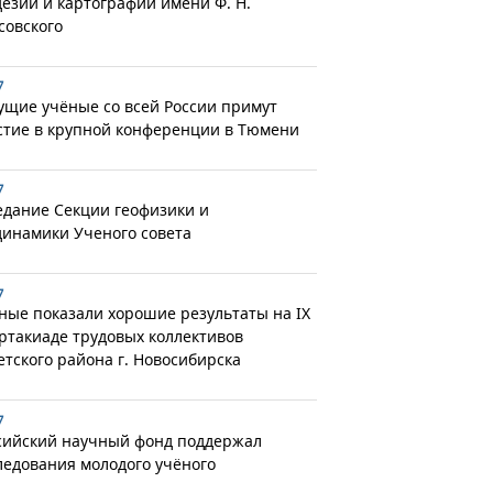
дезии и картографии имени Ф. Н.
совского
7
ущие учёные со всей России примут
стие в крупной конференции в Тюмени
7
едание Секции геофизики и
динамики Ученого совета
7
ные показали хорошие результаты на IX
ртакиаде трудовых коллективов
етского района г. Новосибирска
7
сийский научный фонд поддержал
ледования молодого учёного