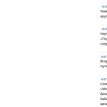
13.0
Нов
кру
10.0
Нау
«По
соо
8.07
Все
пут
8.07
Сем
«Мо
био
Хаб
меж