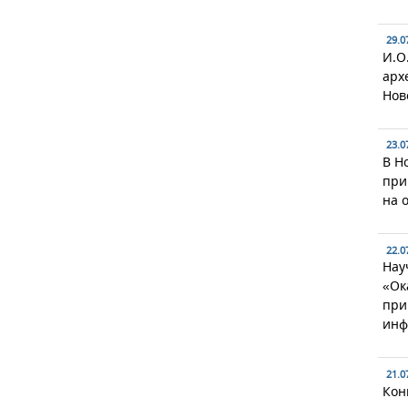
29.0
И.О
арх
Нов
23.0
В Н
при
на 
22.0
Нау
«Ок
при
инф
21.0
Кон