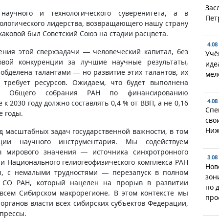
Зас
научного и технологического суверенитета, а в
Пет
ологического лидерства, возвращающего нашу страну
аковой был Советский Союз на стадии расцвета.
4.08
ения этой сверхзадачи — человеческий капитал, без
Учё
овой конкуренции за лучшие научные результаты,
иде
 обделена талантами — но развитие этих талантов, их
мел
требует ресурсов. Ожидаем, что будет выполнена
го Общего собрания РАН по финансированию
4.08
к 2030 году должно составлять 0,4 % от ВВП, а не 0,16
Спе
е годы.
сво
Ниж
д масштабных задач государственной важности, в том
ции научного инструментария. Мы содействуем
в мирового значения — источника синхротронного
3.08
 и Национального гелиогеофизического комплекса РАН
Нов
, с немалыми трудностями — перезапуск в полном
зон
я СО РАН, который нацелен на прорыв в развитии
по 
 всем Сибирском макрорегионе. В этом контексте мы
про
органов власти всех сибирских субъектов Федерации,
 прессы.