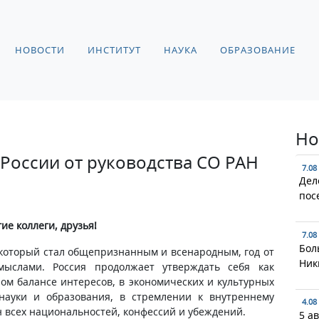
НОВОСТИ
ИНСТИТУТ
НАУКА
ОБРАЗОВАНИЕ
Но
России от руководства СО РАН
7.08
Дел
пос
ие коллеги, друзья!
7.08
Бол
который стал общепризнанным и всенародным, год от
Ник
мыслами. Россия продолжает утверждать себя как
ом балансе интересов, в экономических и культурных
науки и образования, в стремлении к внутреннему
4.08
 всех национальностей, конфессий и убеждений.
5 а