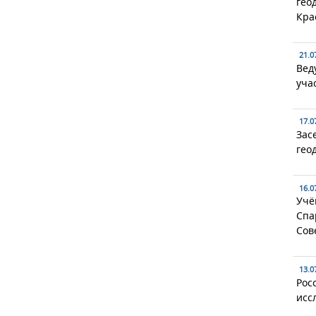
гео
Кра
21.0
Вед
уча
17.0
Зас
гео
16.0
Учё
Спа
Сов
13.0
Рос
исс