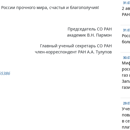
31.0
России прочного мира, счастья и благополучия!
2 ав
РАН
Председатель СО РАН
31.0
академик В.Н. Пармон
Рос
бол
Главный ученый секретарь СО РАН
член-корреспондент РАН А.А. Тулупов
30.0
Миф
рос
55386
газ
Зап
газ
29.0
Уче
пов
в с
пла