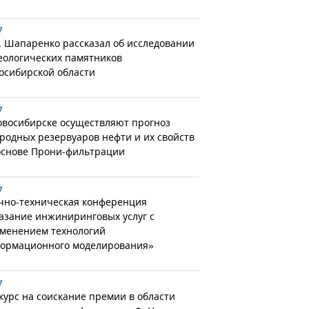
7
. Шапаренко рассказал об исследовании
еологических памятников
осибирской области
7
овосибирске осуществляют прогноз
родных резервуаров нефти и их свойств
основе Прони-фильтрации
7
чно-техническая конференция
азание инжиниринговых услуг с
менением технологий
ормационного моделирования»
7
курс на соискание премии в области