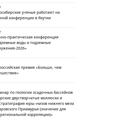
7
осибирские учёные работают на
пной конференции в Якутии
7
чно-практическая конференция
дземные воды и подземные
ружения-2026»
российская премия «Больше, чем
ешествие»
инар по геологии осадочных бассейнов
рские двустворчатые моллюски и
стратиграфия юры–низов нижнего мела
аровского Приамурья (значение для
региональной корреляции)»