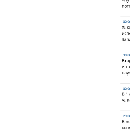
пот
30.0
XI 
исп
Зап
30.0
Вто
инт
нау
30.0
В Ч
VI 
29.0
В н
кон