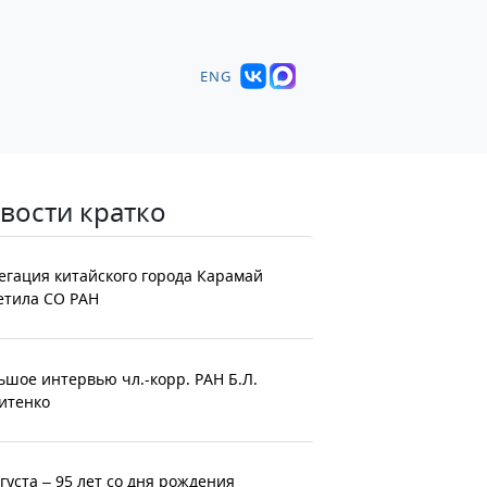
ENG
вости кратко
егация китайского города Карамай
етила СО РАН
ьшое интервью чл.-корр. РАН Б.Л.
итенко
вгуста – 95 лет со дня рождения