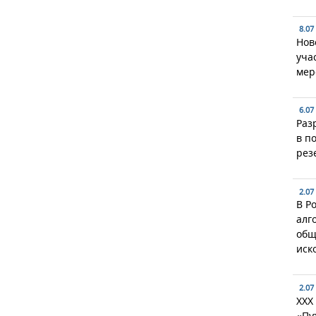
8.07
Нов
уча
мер
6.07
Раз
в п
рез
2.07
В Р
алг
общ
иск
2.07
XXX
«Пу