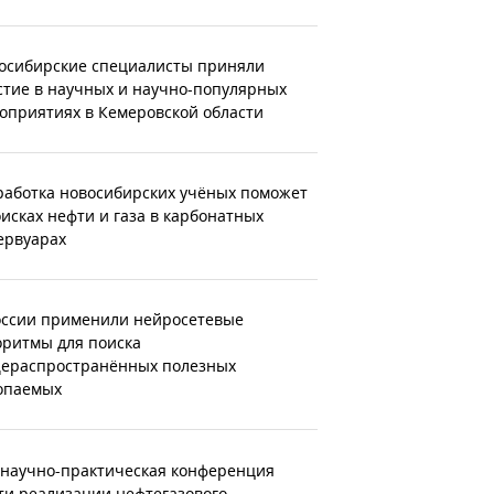
осибирские специалисты приняли
стие в научных и научно-популярных
оприятиях в Кемеровской области
работка новосибирских учёных поможет
оисках нефти и газа в карбонатных
ервуарах
оссии применили нейросетевые
оритмы для поиска
ераспространённых полезных
опаемых
 научно-практическая конференция
ти реализации нефтегазового