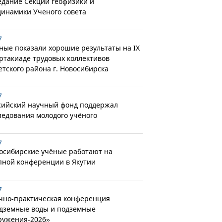
едание Секции геофизики и
динамики Ученого совета
7
ные показали хорошие результаты на IX
ртакиаде трудовых коллективов
етского района г. Новосибирска
7
сийский научный фонд поддержал
ледования молодого учёного
7
осибирские учёные работают на
пной конференции в Якутии
7
чно-практическая конференция
дземные воды и подземные
ружения-2026»