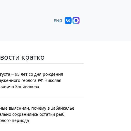
ENG
вости кратко
вгуста – 95 лет со дня рождения
луженного геолога РФ Николая
ровича Запивалова
ные выяснили, почему в Забайкалье
ально сохранились остатки рыб
ового периода