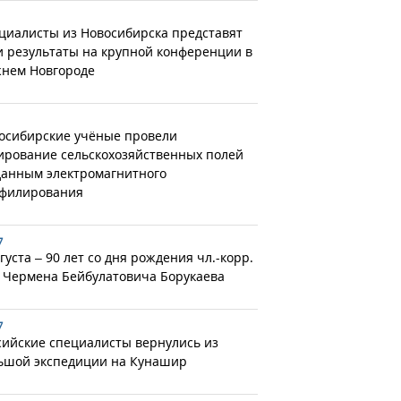
циалисты из Новосибирска представят
и результаты на крупной конференции в
нем Новгороде
осибирские учёные провели
ирование сельскохозяйственных полей
данным электромагнитного
филирования
7
густа – 90 лет со дня рождения чл.-корр.
 Чермена Бейбулатовича Борукаева
7
сийские специалисты вернулись из
ьшой экспедиции на Кунашир