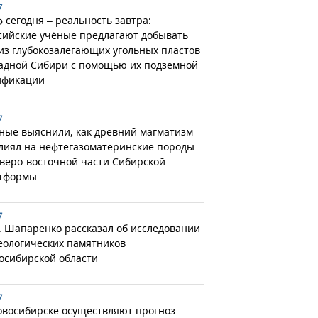
7
 сегодня – реальность завтра:
сийские учёные предлагают добывать
 из глубокозалегающих угольных пластов
адной Сибири с помощью их подземной
ификации
7
ные выяснили, как древний магматизм
лиял на нефтегазоматеринские породы
еверо-восточной части Сибирской
тформы
7
. Шапаренко рассказал об исследовании
еологических памятников
осибирской области
7
овосибирске осуществляют прогноз