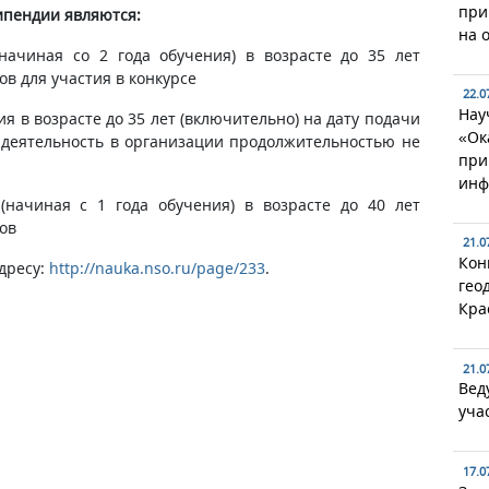
при
ипендии являются:
на 
ачиная со 2 года обучения) в возрасте до 35 лет
ов для участия в конкурсе
22.0
Нау
я в возрасте до 35 лет (включительно) на дату подачи
«Ок
 деятельность в организации продолжительностью не
при
инф
начиная с 1 года обучения) в возрасте до 40 лет
ов
21.0
Кон
дресу:
http://nauka.nso.ru/page/233
.
гео
Кра
21.0
Вед
уча
17.0