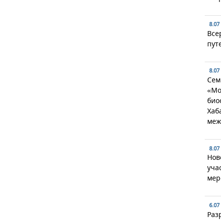
8.07
Все
пут
8.07
Сем
«Мо
био
Хаб
меж
8.07
Нов
уча
мер
6.07
Раз