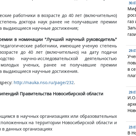
30.0
Миф
рос
еские работники в возрасте до 40 лет (включительно)
газ
степень доктора наук ранее не получавшие премии
Зап
за выдающиеся научные достижения;
газ
ремии в номинации "Лучший научный руководитель"
педагогические работники, имеющие ученую степень
29.0
возрасте до 40 лет (включительно) на дату подачи
Уче
одство научно-исследовательской деятельностью
пов
в, молодых ученых, ранее не получавшие премии
в с
за выдающиеся научные достижения.
пла
дресу:
http://nauka.nso.ru/page/232
.
29.0
типендий Правительства Новосибирской области
И.О
арх
Нов
щимся в научных организациях или образовательных
сположенных на территории Новосибирской области и
23.0
 в данных организациях
В Н