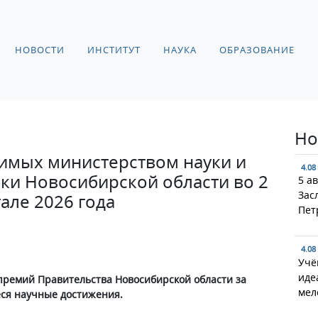
НОВОСТИ
ИНСТИТУТ
НАУКА
ОБРАЗОВАНИЕ
Но
димых министерством науки и
4.08
ки Новосибирской области во 2
5 а
Зас
але 2026 года
Пет
4.08
Учё
иде
премий Правительства Новосибирской области за
мел
я научные достижения.