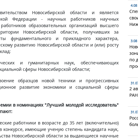
4.08
Спе
ительством Новосибирской области и является
сво
ской Федерации - научных работников научных
Ниж
 работников образовательных организаций высшего
рритории Новосибирской области, получивших за
ты фундаментального и прикладного характера,
3.08
скому развитию Новосибирской области и (или) росту
Нов
клад:
зон
по 
ических и гуманитарных наук, обеспечивающих
про
оциальной сферы Новосибирской области;
воение образцов новой техники и прогрессивных
31.0
ционное развитие экономики и социальной сферы
2 ав
РАН
ремии в номинациях "Лучший молодой исследователь"
упают:
31.0
Рос
еские работники в возрасте до 35 лет (включительно)
бол
 в конкурсе, имеющие ученую степень кандидата наук,
ьства Новосибирской области за выдающиеся научные