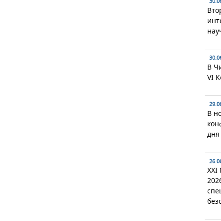
30.0
Вто
инт
нау
30.0
В Ч
VI 
29.0
В н
кон
дня
26.0
XXI
202
спе
без