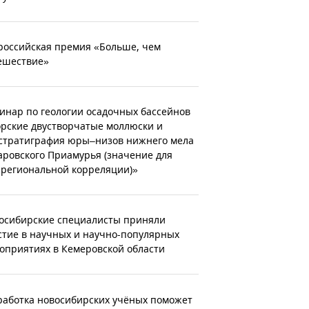
российская премия «Больше, чем
ешествие»
инар по геологии осадочных бассейнов
рские двустворчатые моллюски и
стратиграфия юры–низов нижнего мела
аровского Приамурья (значение для
региональной корреляции)»
осибирские специалисты приняли
стие в научных и научно-популярных
оприятиях в Кемеровской области
работка новосибирских учёных поможет