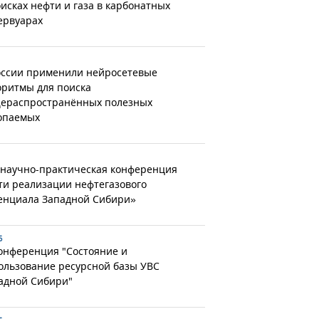
оисках нефти и газа в карбонатных
ервуарах
оссии применили нейросетевые
оритмы для поиска
ераспространённых полезных
опаемых
 научно-практическая конференция
ти реализации нефтегазового
енциала Западной Сибири»
6
конференция "Состояние и
ользование ресурсной базы УВС
адной Сибири"