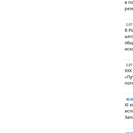
в п
рез
2.07
В Р
алг
общ
иск
2.07
XXX
«Пу
пот
30.0
XI 
исп
Зап