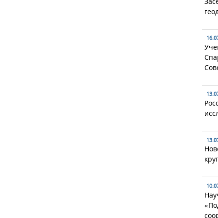
Зас
гео
16.0
Учё
Спа
Сов
13.0
Рос
исс
13.0
Нов
кру
10.0
Нау
«По
соо