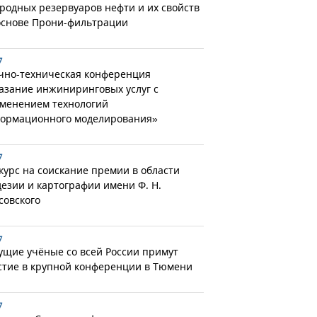
родных резервуаров нефти и их свойств
основе Прони-фильтрации
7
чно-техническая конференция
азание инжиниринговых услуг с
менением технологий
ормационного моделирования»
7
курс на соискание премии в области
дезии и картографии имени Ф. Н.
совского
7
ущие учёные со всей России примут
стие в крупной конференции в Тюмени
7