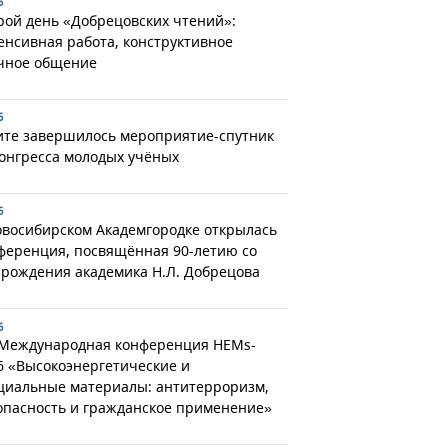
6
рой день «Добрецовских чтений»:
енсивная работа, конструктивное
чное общение
6
ите завершилось мероприятие-спутник
Конгресса молодых учёных
6
овосибирском Академгородке открылась
ференция, посвящённая 90-летию со
 рождения академика Н.Л. Добрецова
6
 Международная конференция HEMs-
6 «Высокоэнергетические и
циальные материалы: антитерроризм,
опасность и гражданское применение»