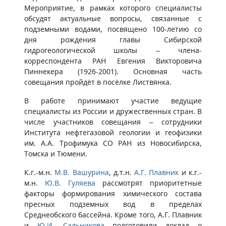
Мероприятие, в рамках которого специалисты
обсудят актуальные вопросы, связанные с
подземными водами, посвящено 100-летию со
дня рождения главы Сибирской
гидрогеологической школы – члена-
корреспондента РАН Евгения Викторовича
Пиннекера (1926-2001). Основная часть
совещания пройдёт в посёлке Листвянка.
В работе принимают участие ведущие
специалисты из России и дружественных стран. В
числе участников совещания – сотрудники
Института нефтегазовой геологии и геофизики
им. А.А. Трофимука СО РАН из Новосибирска,
Томска и Тюмени.
К.г.-м.н.
М.В. Вашурина
, д.т.н.
А.Г. Плавник
и к.г.-
м.н.
Ю.В. Гуляева
рассмотрят приоритетные
факторы формирования химического состава
пресных подземных вод в пределах
Среднеобского бассейна. Кроме того, А.Г. Плавник
и
Ю.И. Сальникова
подготовили доклад о