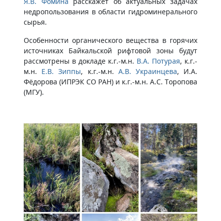
Я.В. Фомина
расскажет об актуальных задачах
недропользования в области гидроминерального
сырья.
Особенности органического вещества в горячих
источниках Байкальской рифтовой зоны будут
рассмотрены в докладе к.г.-м.н.
В.А. Потурая
, к.г.-
м.н.
Е.В. Зиппы
, к.г.-м.н.
А.В. Украинцева
, И.А.
Фёдорова (ИПРЭК СО РАН) и к.г.-м.н. А.С. Торопова
(МГУ).