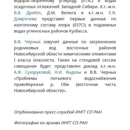
водорастворённому углероду (δ13С) в водах
осадочных отложений Западной Сибири. К.г.-м.н.
В.В. Дребот
, Д.М. Велюга и к.г.-м.н.
Е.В.
Домрочева
представят первые данные по
изотопному составу хлора (δ37Сl) в подземных
водах угленосных районов Кузбасса.
В.В. Черных
озвучит данные по загрязнению
родниковых вод восточных районов
Новосибирской области химическими элементами
I класса опасности. Также на стендовой сессии
совещания будет представлен доклад к.г.-м.н.
А.Ф. Сухоруковой
,
Н.И. Яндолы
и В.В. Черных
«Проблемы питьевого водоснабжения
правобережья р. Оби (восточная часть
Новосибирской области)».
Опубликовано пресс-службой ИНГГ СО РАН
Фотографии из архива ИНГГ СО РАН