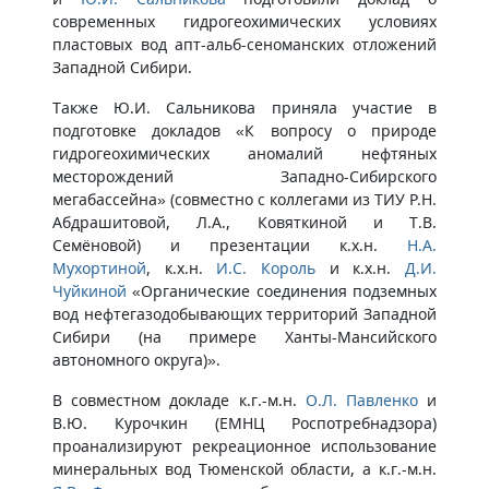
современных гидрогеохимических условиях
пластовых вод апт-альб-сеноманских отложений
Западной Сибири.
Также Ю.И. Сальникова приняла участие в
подготовке докладов «К вопросу о природе
гидрогеохимических аномалий нефтяных
месторождений Западно-Сибирского
мегабассейна» (совместно с коллегами из ТИУ Р.Н.
Абдрашитовой, Л.А., Ковяткиной и Т.В.
Семёновой) и презентации к.х.н.
Н.А.
Мухортиной
, к.х.н.
И.С. Король
и к.х.н.
Д.И.
Чуйкиной
«Органические соединения подземных
вод нефтегазодобывающих территорий Западной
Сибири (на примере Ханты-Мансийского
автономного округа)».
В совместном докладе к.г.-м.н.
О.Л. Павленко
и
В.Ю. Курочкин (ЕМНЦ Роспотребнадзора)
проанализируют рекреационное использование
минеральных вод Тюменской области, а к.г.-м.н.