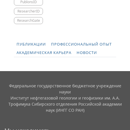
PublonsID
ResearcherID
ResearchGate
ПУБЛИКАЦИИ
ПРОФЕССИОНАЛЬНЫЙ ОПЫТ
АКАДЕМИЧЕСКАЯ КАРЬЕРА
НОВОСТИ
Федеральное государственное бюджетное учреждение
науки
Институт нефтегазовой геологии и геофизики им. А.А.
Трофимука Сибирского отделения Российской академии
наук (ИНГГ СО РАН)