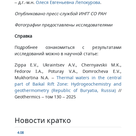
– д.г.-м.н.
Олеся Евгеньевна Лепокурова
.
Опубликовано пресс-службой ИНГГ СО РАН
Фотографии предоставлены исследователями
Справка
Подробнее ознакомиться с результатами
исследований можно в научной статье:
Zippa E.V., Ukraintsev A.V., Chernyavskii M.K.,
Fedorov I.A., Poturay V.A., Domrocheva E.V.,
Mukhortina N.A. –
Thermal waters in the central
part of Baikal Rift Zone: Hydrogeochemistry and
geothermometry (Republic of Buryatia, Russia)
//
Geothermics – том 130 – 2025
Новости кратко
4.08