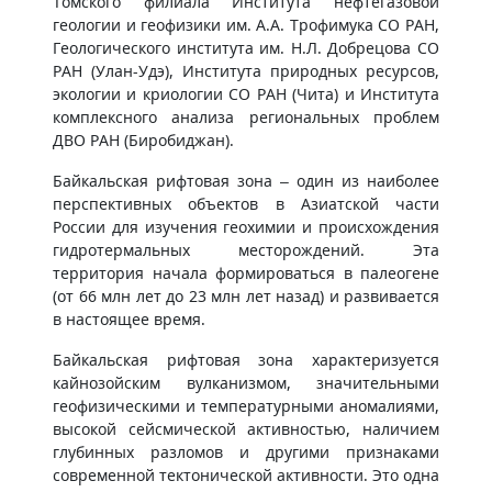
Томского филиала Института нефтегазовой
геологии и геофизики им. А.А. Трофимука СО РАН,
Геологического института им. Н.Л. Добрецова СО
РАН (Улан-Удэ), Института природных ресурсов,
экологии и криологии СО РАН (Чита) и Института
комплексного анализа региональных проблем
ДВО РАН (Биробиджан).
Байкальская рифтовая зона – один из наиболее
перспективных объектов в Азиатской части
России для изучения геохимии и происхождения
гидротермальных месторождений. Эта
территория начала формироваться в палеогене
(от 66 млн лет до 23 млн лет назад) и развивается
в настоящее время.
Байкальская рифтовая зона характеризуется
кайнозойским вулканизмом, значительными
геофизическими и температурными аномалиями,
высокой сейсмической активностью, наличием
глубинных разломов и другими признаками
современной тектонической активности. Это одна