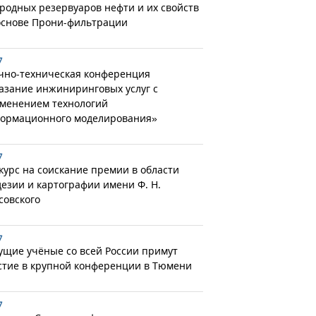
родных резервуаров нефти и их свойств
основе Прони-фильтрации
7
чно-техническая конференция
азание инжиниринговых услуг с
менением технологий
ормационного моделирования»
7
курс на соискание премии в области
дезии и картографии имени Ф. Н.
совского
7
ущие учёные со всей России примут
стие в крупной конференции в Тюмени
7