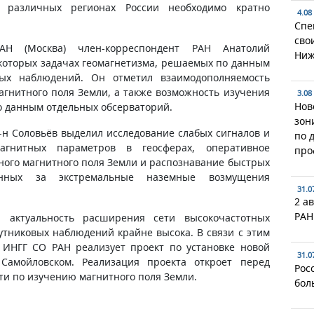
 различных регионах России необходимо кратно
4.08
Спе
сво
АН (Москва) член-корреспондент РАН Анатолий
Ниж
екоторых задачах геомагнетизма, решаемых по данным
вых наблюдений. Он отметил взаимодополняемость
гнитного поля Земли, а также возможность изучения
3.08
Нов
о данным отдельных обсерваторий.
зон
-н Соловьёв выделил исследование слабых сигналов и
по 
магнитных параметров в геосферах, оперативное
про
ного магнитного поля Земли и распознавание быстрых
енных за экстремальные наземные возмущения
31.0
2 ав
РАН
, актуальность расширения сети высокочастотных
утниковых наблюдений крайне высока. В связи с этим
 ИНГГ СО РАН реализует проект по установке новой
31.0
Самойловском. Реализация проекта откроет перед
Рос
и по изучению магнитного поля Земли.
бол