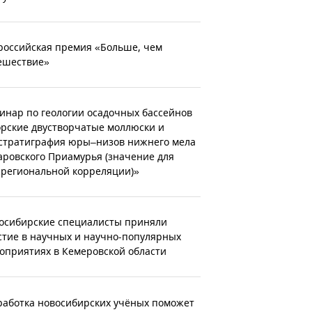
российская премия «Больше, чем
ешествие»
инар по геологии осадочных бассейнов
рские двустворчатые моллюски и
стратиграфия юры–низов нижнего мела
аровского Приамурья (значение для
региональной корреляции)»
осибирские специалисты приняли
стие в научных и научно-популярных
оприятиях в Кемеровской области
работка новосибирских учёных поможет