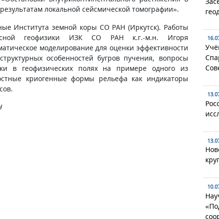
Зас
о результатам локальной сейсмической томографии».
гео
ные Института земной коры СО РАН (Иркутск). Работы
ксной геофизики ИЗК СО РАН к.г.-м.н. Игоря
16.0
Учё
матическое моделирование для оценки эффективности
Спа
структурных особенностей бугров пучения, вопросы
Сов
ки в геофизических полях на примере одного из
остные криогенные формы рельефа как индикаторы
сов.
13.0
Рос
Н
исс
13.0
Нов
кру
10.0
Нау
«По
соо