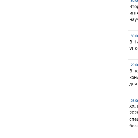
30.0
Вто
инт
нау
30.0
В Ч
VI 
29.0
В н
кон
дня
26.0
XXI
202
спе
без