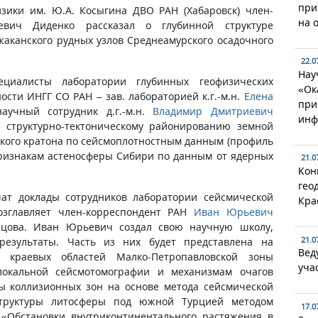
при
изики им. Ю.А. Косыгина ДВО РАН (Хабаровск) член-
на 
евич Диденко рассказал о глубинной структуре
аканского рудных узлов Среднеамурского осадочного
22.0
Нау
ециалисты лаборатории глубинных геофизических
«Ок
сти ИНГГ СО РАН – зав. лабораторией к.г.-м.н.
Елена
при
учный сотрудник д.г.-м.н.
Владимир Дмитриевич
инф
 структурно-тектоническому районированию земной
кого кратона по сейсмоплотностным данным (профиль
 признакам астеносферы Сибири по данным от ядерных
21.0
Кон
гео
ат доклады сотрудников лаборатории сейсмической
Кра
озглавляет член-корреспондент РАН
Иван Юрьевич
рецова. Иван Юрьевич создал свою научную школу,
21.0
результаты. Часть из них будет представлена на
Вед
а краевых областей Малко-Петропавловской зоны
уча
окальной сейсмотомографии и механизмам очагов
ы коллизионных зон на основе метода сейсмической
структуры литосферы под южной Турцией методом
17.0
 «Обстановки внутриконтинентального растяжения в