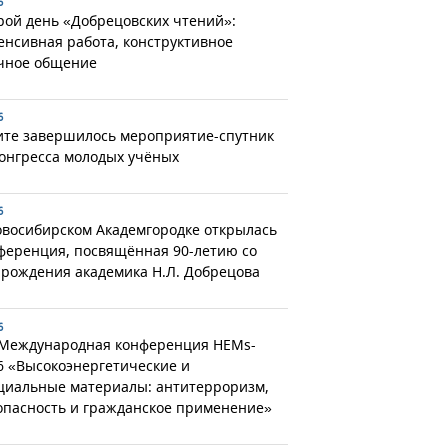
6
рой день «Добрецовских чтений»:
енсивная работа, конструктивное
чное общение
6
ите завершилось мероприятие-спутник
Конгресса молодых учёных
6
овосибирском Академгородке открылась
ференция, посвящённая 90-летию со
 рождения академика Н.Л. Добрецова
6
 Международная конференция HEMs-
6 «Высокоэнергетические и
циальные материалы: антитерроризм,
опасность и гражданское применение»