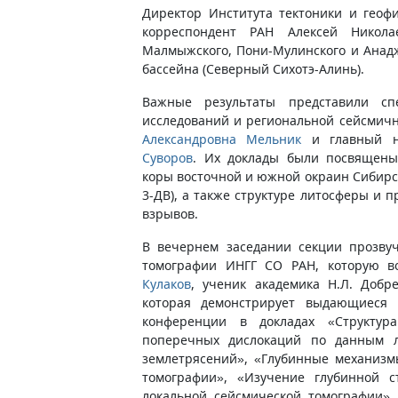
Директор Института тектоники и геоф
корреспондент РАН Алексей Никола
Малмыжского, Пони-Мулинского и Анадж
бассейна (Северный Сихотэ-Алинь).
Важные результаты представили сп
исследований и региональной сейсмично
Александровна Мельник
и главный на
Суворов
. Их доклады были посвящены
коры восточной и южной окраин Сибирс
3-ДВ), а также структуре литосферы и
взрывов.
В вечернем заседании секции прозвуч
томографии ИНГГ СО РАН, которую в
Кулаков
, ученик академика Н.Л. Доб
которая демонстрирует выдающиеся 
конференции в докладах «Структур
поперечных дислокаций по данным л
землетрясений», «Глубинные механизм
томографии», «Изучение глубинной 
локальной сейсмической томографии»,