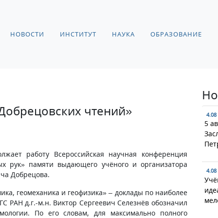
НОВОСТИ
ИНСТИТУТ
НАУКА
ОБРАЗОВАНИЕ
Но
«Добрецовских чтений»
4.08
5 а
Зас
Пет
олжает работу Всероссийская научная конференция
ых рук» памяти выдающего учёного и организатора
4.08
ича Добрецова.
Учё
иде
ика, геомеханика и геофизика» – доклады по наиболее
мел
С РАН д.г.-м.н. Виктор Сергеевич Селезнёв обозначил
ологии. По его словам, для максимально полного