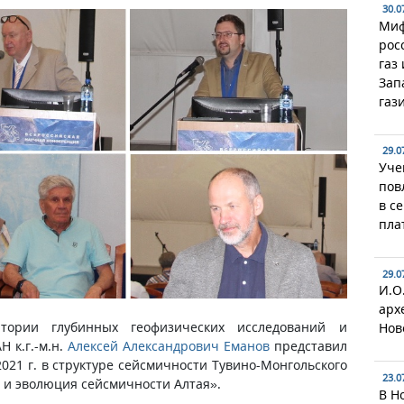
30.0
Миф
рос
газ
Зап
газ
29.0
Уче
пов
в с
пла
29.0
И.О
арх
тории глубинных геофизических исследований и
Нов
 к.г.-м.н.
Алексей Александрович Еманов
представил
021 г. в структуре сейсмичности Тувино-Монгольского
23.0
. и эволюция сейсмичности Алтая».
В Н