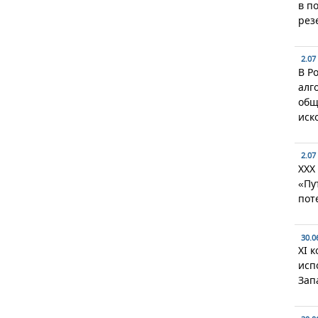
в п
рез
2.07
В Р
алг
общ
иск
2.07
XXX
«Пу
пот
30.0
XI 
исп
Зап