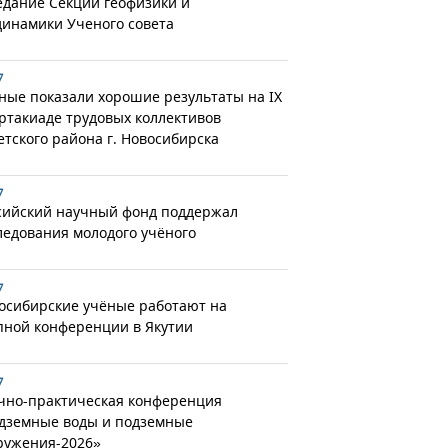
едание Секции геофизики и
динамики Ученого совета
7
ные показали хорошие результаты на IX
ртакиаде трудовых коллективов
етского района г. Новосибирска
7
сийский научный фонд поддержал
ледования молодого учёного
7
осибирские учёные работают на
пной конференции в Якутии
7
чно-практическая конференция
дземные воды и подземные
ружения-2026»