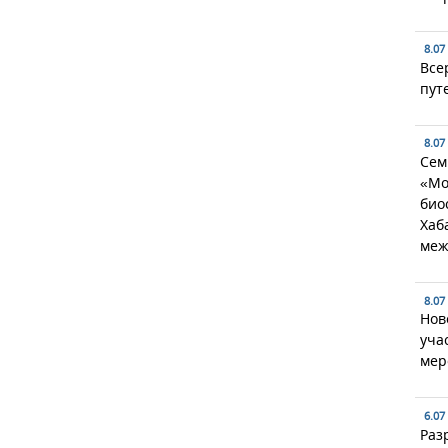
8.07
Все
пут
8.07
Сем
«Мо
био
Хаб
меж
8.07
Нов
уча
мер
6.07
Раз