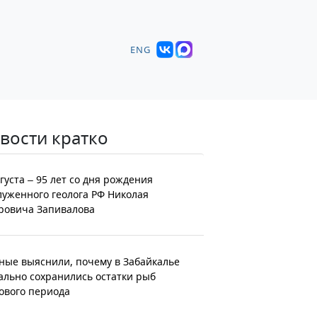
ENG
вости кратко
вгуста – 95 лет со дня рождения
луженного геолога РФ Николая
ровича Запивалова
ные выяснили, почему в Забайкалье
ально сохранились остатки рыб
ового периода