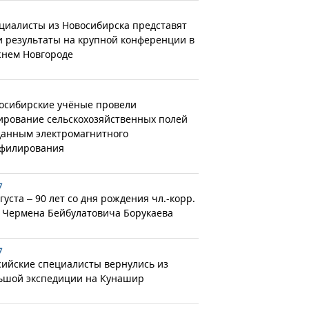
циалисты из Новосибирска представят
и результаты на крупной конференции в
нем Новгороде
осибирские учёные провели
ирование сельскохозяйственных полей
данным электромагнитного
филирования
7
густа – 90 лет со дня рождения чл.-корр.
 Чермена Бейбулатовича Борукаева
7
сийские специалисты вернулись из
ьшой экспедиции на Кунашир