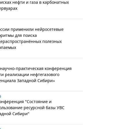
оисках нефти и газа в карбонатных
ервуарах
оссии применили нейросетевые
оритмы для поиска
ераспространённых полезных
опаемых
 научно-практическая конференция
ти реализации нефтегазового
енциала Западной Сибири»
6
конференция "Состояние и
ользование ресурсной базы УВС
адной Сибири"