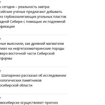
7
 сегодня – реальность завтра:
сийские учёные предлагают добывать
 из глубокозалегающих угольных пластов
адной Сибири с помощью их подземной
ификации
7
ные выяснили, как древний магматизм
лиял на нефтегазоматеринские породы
еверо-восточной части Сибирской
тформы
7
. Шапаренко рассказал об исследовании
еологических памятников
осибирской области
7
овосибирске осуществляют прогноз