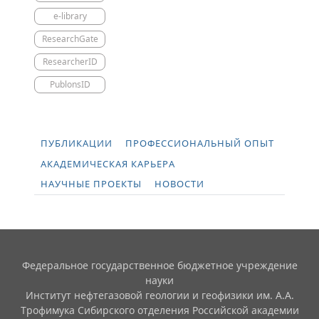
e-library
ResearchGate
ResearcherID
PublonsID
ПУБЛИКАЦИИ
ПРОФЕССИОНАЛЬНЫЙ ОПЫТ
АКАДЕМИЧЕСКАЯ КАРЬЕРА
НАУЧНЫЕ ПРОЕКТЫ
НОВОСТИ
Федеральное государственное бюджетное учреждение
науки
Институт нефтегазовой геологии и геофизики им. А.А.
Трофимука Сибирского отделения Российской академии