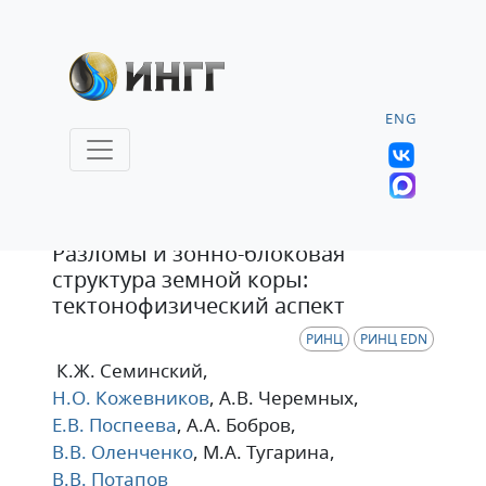
ENG
Статья
Разломы и зонно-блоковая
структура земной коры:
тектонофизический аспект
РИНЦ
РИНЦ EDN
К.Ж. Семинский
,
Н.О. Кожевников
, А.В. Черемных
,
Е.В. Поспеева
, А.А. Бобров
,
В.В. Оленченко
, М.А. Тугарина
,
В.В. Потапов