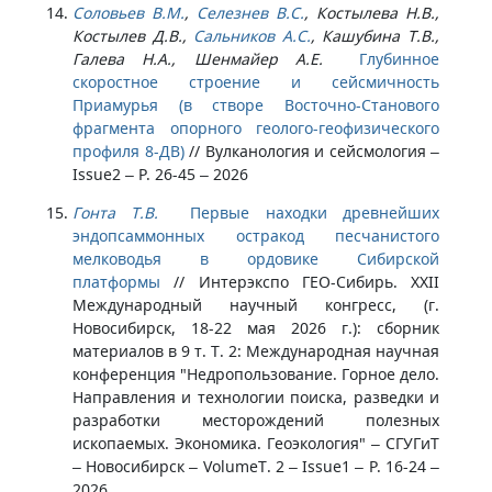
Соловьев В.М.
,
Селезнев В.С.
, Костылева Н.В.,
Костылев Д.В.,
Сальников А.С.
, Кашубина Т.В.,
Галева Н.А., Шенмайер А.Е.
Глубинное
скоростное строение и сейсмичность
Приамурья (в створе Восточно-Станового
фрагмента опорного геолого-геофизического
профиля 8-ДВ)
//
Вулканология и сейсмология –
Issue2 – P. 26-45 – 2026
Гонта Т.В.
Первые находки древнейших
эндопсаммонных остракод песчанистого
мелководья в ордовике Сибирской
платформы
//
Интерэкспо ГЕО-Сибирь. XXII
Международный научный конгресс, (г.
Новосибирск, 18-22 мая 2026 г.): сборник
материалов в 9 т. Т. 2: Международная научная
конференция "Недропользование. Горное дело.
Направления и технологии поиска, разведки и
разработки месторождений полезных
ископаемых. Экономика. Геоэкология" – СГУГиТ
– Новосибирск – VolumeТ. 2 – Issue1 – P. 16-24 –
2026