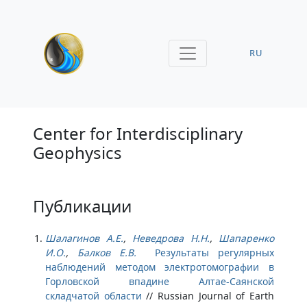
RU
Center for Interdisciplinary
Geophysics
Публикации
Шалагинов А.Е.
,
Неведрова Н.Н.
,
Шапаренко
И.О.
,
Балков Е.В.
Результаты регулярных
наблюдений методом электротомографии в
Горловской впадине Алтае-Саянской
складчатой области
//
Russian Journal of Earth