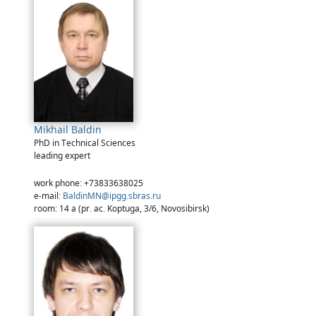
Mikhail Baldin
PhD in Technical Sciences
leading expert
work phone: +73833638025
e-mail:
BaldinMN@ipgg.sbras.ru
room: 14 а (pr. ac. Koptuga, 3/6, Novosibirsk)