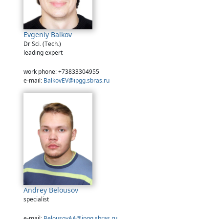
Evgeniy Balkov
Dr Sci. (Tech.)
leading expert
work phone: +73833304955
e-mail:
BalkovEV@ipgg.sbras.ru
Andrey Belousov
specialist
e-mail:
BelousovAA@ipgg.sbras.ru