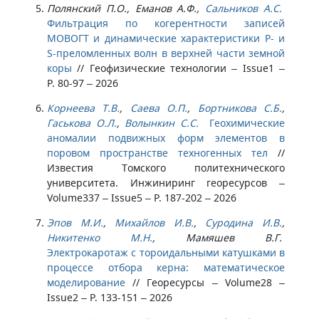
Полянский П.О., Еманов А.Ф.,
Сальников А.С.
Фильтрация по когерентности записей
МОВОГТ и динамические характеристики P- и
S-преломленных волн в верхней части земной
коры
//
Геофизические технологии – Issue1 –
P. 80-97 – 2026
Корнеева Т.В.
,
Саева О.П.
,
Бортникова С.Б.
,
Гаськова О.Л.
,
Волынкин С.С.
Геохимические
аномалии подвижных форм элементов в
поровом пространстве техногенных тел
//
Известия Томского политехнического
университета. Инжиниринг георесурсов –
Volume337 – Issue5 – P. 187-202 – 2026
Эпов М.И.
,
Михайлов И.В.
,
Суродина И.В.
,
Никитенко М.Н.
, Мамяшев В.Г.
Электрокаротаж с тороидальными катушками в
процессе отбора керна: математическое
моделирование
//
Георесурсы – Volume28 –
Issue2 – P. 133-151 – 2026