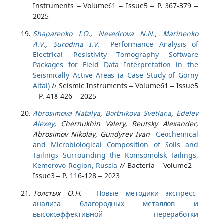
Instruments – Volume61 – Issue5 – P. 367-379 –
2025
Shaparenko I.O.
,
Nevedrova N.N.
,
Marinenko
A.V.
,
Surodina I.V.
Performance Analysis of
Electrical Resistivity Tomography Software
Packages for Field Data Interpretation in the
Seismically Active Areas (a Case Study of Gorny
Altai)
//
Seismic Instruments – Volume61 – Issue5
– P. 418-426 – 2025
Abrosimova Natalya
,
Bortnikova Svetlana
,
Edelev
Alexey
, Chernukhin Valery, Reutsky Alexander,
Abrosimov Nikolay, Gundyrev Ivan
Geochemical
and Microbiological Composition of Soils and
Tailings Surrounding the Komsomolsk Tailings,
Kemerovo Region, Russia
//
Bacteria – Volume2 –
Issue3 – P. 116-128 – 2023
Толстых О.Н.
Новые методики экспресс-
анализа благородных металлов и
высокоэффективной переработки