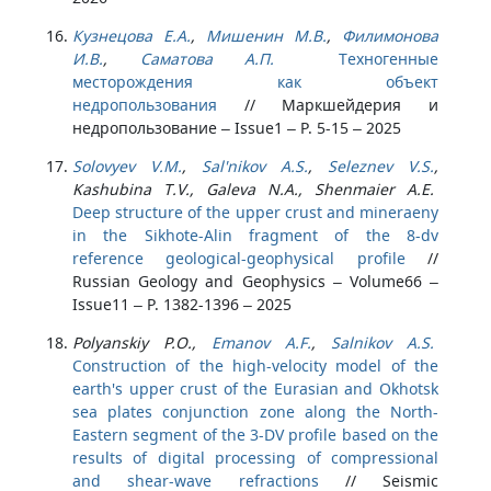
Кузнецова Е.А.
,
Мишенин М.В.
,
Филимонова
И.В.
,
Саматова А.П.
Техногенные
месторождения как объект
недропользования
//
Маркшейдерия и
недропользование – Issue1 – P. 5-15 – 2025
Solovyev V.M.
,
Sal'nikov A.S.
,
Seleznev V.S.
,
Kashubina T.V., Galeva N.A., Shenmaier A.E.
Deep structure of the upper crust and mineraeny
in the Sikhote-Alin fragment of the 8-dv
reference geological-geophysical profile
//
Russian Geology and Geophysics – Volume66 –
Issue11 – P. 1382-1396 – 2025
Polyanskiy P.O.,
Emanov A.F.
,
Salnikov A.S.
Construction of the high-velocity model of the
earth's upper crust of the Eurasian and Okhotsk
sea plates conjunction zone along the North-
Eastern segment of the 3-DV profile based on the
results of digital processing of compressional
and shear-wave refractions
//
Seismic