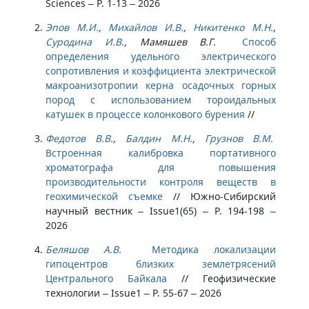
Sciences – P. 1-13 – 2026
Эпов М.И.
,
Михайлов И.В.
,
Никитенко М.Н.
,
Суродина И.В.
, Мамяшев В.Г.
Способ
определения удельного электрического
сопротивления и коэффициента электрической
макроанизотропии керна осадочных горных
пород с использованием тороидальных
катушек в процессе колонкового бурения
//
Федотов В.В.
,
Балдин М.Н.
,
Грузнов В.М.
Встроенная калибровка портативного
хроматографа для повышения
производительности контроля веществ в
геохимической съемке
//
Южно-Сибирский
научный вестник – Issue1(65) – P. 194-198 –
2026
Беляшов А.В.
Методика локализации
гипоцентров близких землетрясений
Центрального Байкала
//
Геофизические
технологии – Issue1 – P. 55-67 – 2026