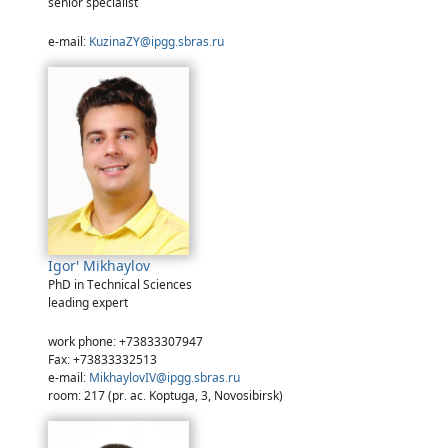
senior specialist
e-mail:
KuzinaZY@ipgg.sbras.ru
Igor' Mikhaylov
PhD in Technical Sciences
leading expert
work phone: +73833307947
Fax: +73833332513
e-mail:
MikhaylovIV@ipgg.sbras.ru
room: 217 (pr. ac. Koptuga, 3, Novosibirsk)