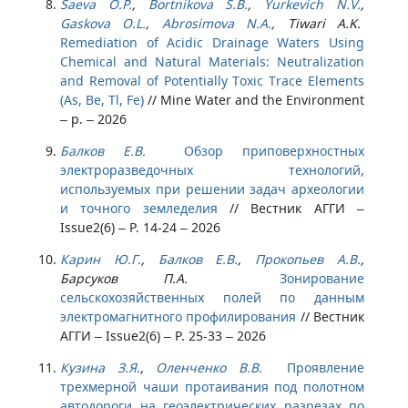
Saeva O.P.
,
Bortnikova S.B.
,
Yurkevich N.V.
,
Gaskova O.L.
,
Abrosimova N.A.
, Tiwari A.K.
Remediation of Acidic Drainage Waters Using
Chemical and Natural Materials: Neutralization
and Removal of Potentially Toxic Trace Elements
(As, Be, Tl, Fe)
//
Mine Water and the Environment
– p. – 2026
Балков Е.В.
Обзор приповерхностных
электроразведочных технологий,
используемых при решении задач археологии
и точного земледелия
//
Вестник АГГИ –
Issue2(6) – P. 14-24 – 2026
Карин Ю.Г.
,
Балков Е.В.
,
Прокопьев А.В.
,
Барсуков П.А.
Зонирование
сельскохозяйственных полей по данным
электромагнитного профилирования
//
Вестник
АГГИ – Issue2(6) – P. 25-33 – 2026
Кузина З.Я.
,
Оленченко В.В.
Проявление
трехмерной чаши протаивания под полотном
автодороги на геоэлектрических разрезах по