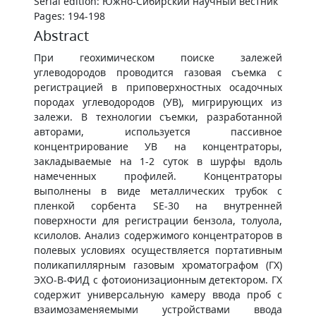
Serial edition: Южно-Сибирский научный вестник
Pages: 194-198
Abstract
При геохимическом поиске залежей
углеводородов проводится газовая съемка с
регистрацией в приповерхностных осадочных
породах углеводородов (УВ), мигрирующих из
залежи. В технологии съемки, разработанной
авторами, используется пассивное
концентрирование УВ на концентраторы,
закладываемые на 1-2 суток в шурфы вдоль
намеченных профилей. Концентраторы
выполнены в виде металлических трубок с
пленкой сорбента SE-30 на внутренней
поверхности для регистрации бензола, толуола,
ксилолов. Анализ содержимого концентраторов в
полевых условиях осуществляется портативным
поликапиллярным газовым хроматографом (ГХ)
ЭХО-В-ФИД с фотоионизационным детектором. ГХ
содержит универсальную камеру ввода проб с
взаимозаменяемыми устройствами ввода