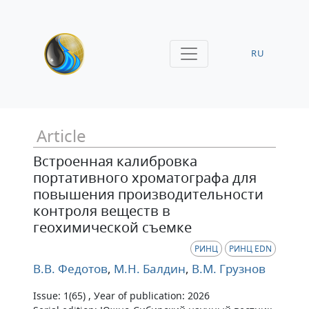
RU
Article
Встроенная калибровка
портативного хроматографа для
повышения производительности
контроля веществ в
геохимической съемке
РИНЦ
РИНЦ EDN
В.В. Федотов
,
М.Н. Балдин
,
В.М. Грузнов
Issue: 1(65) , Уear of publication: 2026