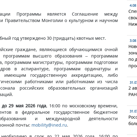
4.08
Спе
зации Программы является Соглашение между
сво
 и Правительством Монголии о культурном и научном
Ниж
бный год утверждено 30 (тридцать) квотных мест.
3.08
Нов
сийские граждане, являющиеся обучающимися очной
зон
м программам высшего образования – программам
по 
а, программам магистратуры, программам подготовки
про
кадров в аспирантуре, программам ординатуры и
и, имеющим государственную аккредитацию, либо
гическими работниками или работниками из числа
31.0
рсонала российских образовательных организаций
2 ав
заций.
РАН
к
до 29 мая 2026 года
, 16:00 по московскому времени,
31.0
ентов в федеральное государственное бюджетное
Рос
бразования и международной деятельности
бол
тронной почты:
mobility@ined.ru
.
необходимо в срок до 22 мая 2026 года, 16:00 по