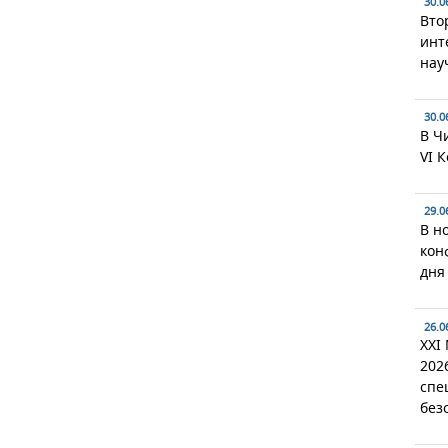
30.0
Вто
инт
нау
30.0
В Ч
VI 
29.0
В н
кон
дня
26.0
XXI
202
спе
без