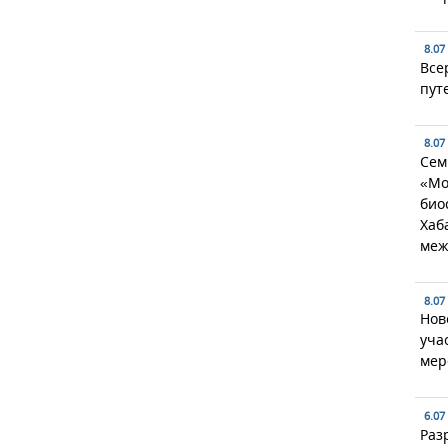
8.07
Все
пут
8.07
Сем
«Мо
био
Хаб
меж
8.07
Нов
уча
мер
6.07
Раз