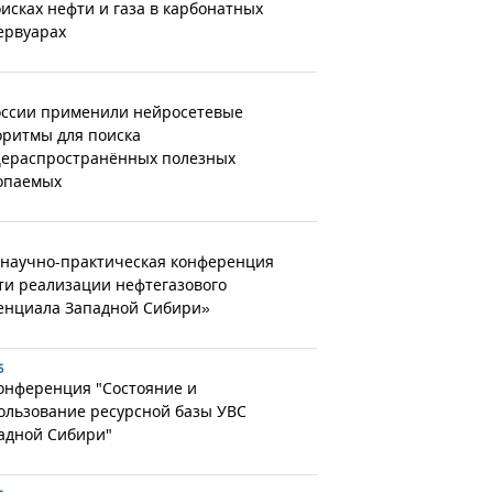
оисках нефти и газа в карбонатных
ервуарах
оссии применили нейросетевые
оритмы для поиска
ераспространённых полезных
опаемых
 научно-практическая конференция
ти реализации нефтегазового
енциала Западной Сибири»
6
конференция "Состояние и
ользование ресурсной базы УВС
адной Сибири"