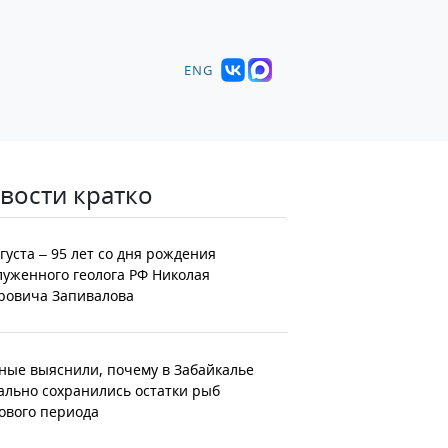
ENG
вости кратко
вгуста – 95 лет со дня рождения
луженного геолога РФ Николая
ровича Запивалова
ные выяснили, почему в Забайкалье
ально сохранились остатки рыб
ового периода