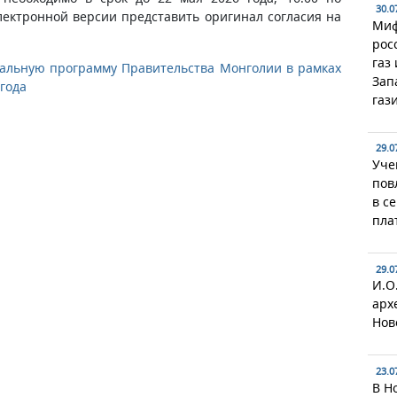
30.0
лектронной версии представить оригинал согласия на
Миф
рос
газ
иальную программу Правительства Монголии в рамках
Зап
года
газ
29.0
Уче
пов
в с
пла
29.0
И.О
арх
Нов
23.0
В Н