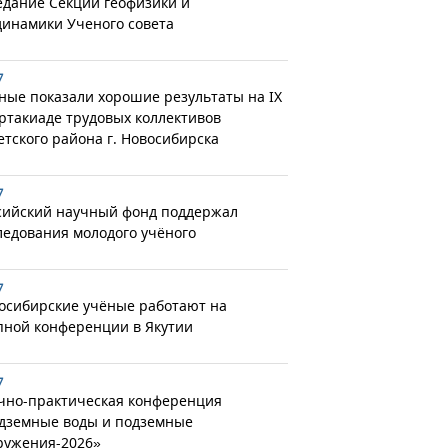
едание Секции геофизики и
динамики Ученого совета
7
ные показали хорошие результаты на IX
ртакиаде трудовых коллективов
етского района г. Новосибирска
7
сийский научный фонд поддержал
ледования молодого учёного
7
осибирские учёные работают на
пной конференции в Якутии
7
чно-практическая конференция
дземные воды и подземные
ружения-2026»