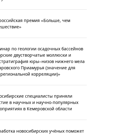
российская премия «Больше, чем
ешествие»
инар по геологии осадочных бассейнов
рские двустворчатые моллюски и
стратиграфия юры–низов нижнего мела
аровского Приамурья (значение для
региональной корреляции)»
осибирские специалисты приняли
стие в научных и научно-популярных
оприятиях в Кемеровской области
работка новосибирских учёных поможет