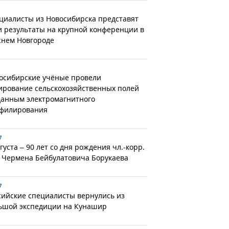
циалисты из Новосибирска представят
и результаты на крупной конференции в
нем Новгороде
осибирские учёные провели
ирование сельскохозяйственных полей
данным электромагнитного
филирования
7
густа – 90 лет со дня рождения чл.-корр.
 Чермена Бейбулатовича Борукаева
7
сийские специалисты вернулись из
ьшой экспедиции на Кунашир