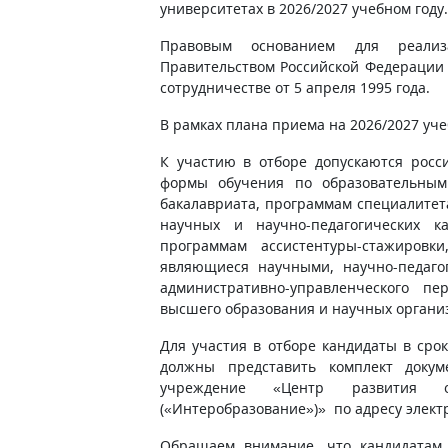
университетах в 2026/2027 учебном году.
Правовым основанием для реали
Правительством Российской Федерации
сотрудничестве от 5 апреля 1995 года.
В рамках плана приема на 2026/2027 уче
К участию в отборе допускаются рос
формы обучения по образовательны
бакалавриата, программам специалитет
научных и научно-педагогических 
программам ассистентуры-стажировк
являющиеся научными, научно-педаго
административно-управленческого пе
высшего образования и научных органи
Для участия в отборе кандидаты в сро
должны представить комплект докум
учреждение «Центр развития о
(«Интеробразование»)» по адресу элек
Обращаем внимание, что кандидатам 