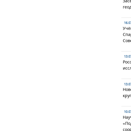
Зас
гео
16.0
Учё
Спа
Сов
13.0
Рос
исс
13.0
Нов
кру
10.0
Нау
«По
соо