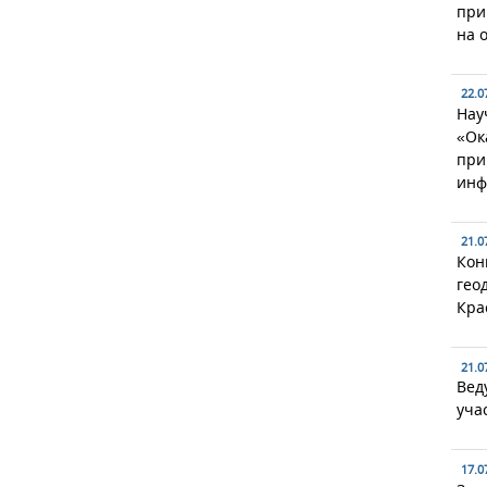
при
на 
22.0
Нау
«Ок
при
инф
21.0
Кон
гео
Кра
21.0
Вед
уча
17.0