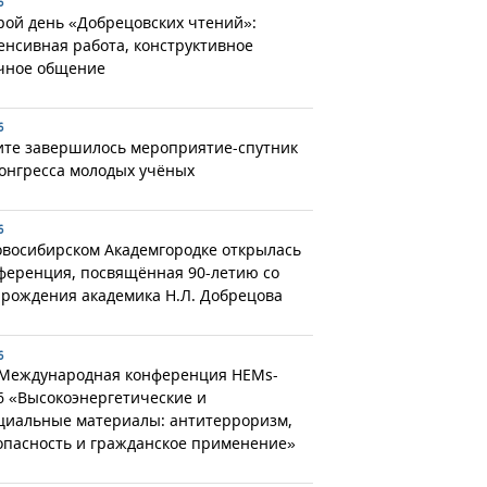
6
рой день «Добрецовских чтений»:
енсивная работа, конструктивное
чное общение
6
ите завершилось мероприятие-спутник
Конгресса молодых учёных
6
овосибирском Академгородке открылась
ференция, посвящённая 90-летию со
 рождения академика Н.Л. Добрецова
6
 Международная конференция HEMs-
6 «Высокоэнергетические и
циальные материалы: антитерроризм,
опасность и гражданское применение»