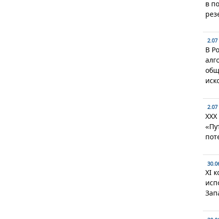
в п
рез
2.07
В Р
алг
общ
иск
2.07
XXX
«Пу
пот
30.0
XI 
исп
Зап