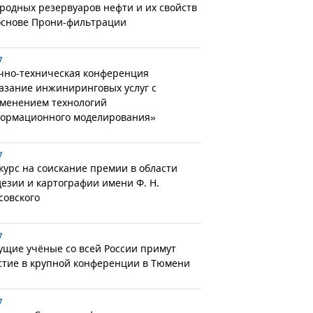
родных резервуаров нефти и их свойств
основе Прони-фильтрации
7
чно-техническая конференция
азание инжиниринговых услуг с
менением технологий
ормационного моделирования»
7
курс на соискание премии в области
дезии и картографии имени Ф. Н.
совского
7
ущие учёные со всей России примут
стие в крупной конференции в Тюмени
7