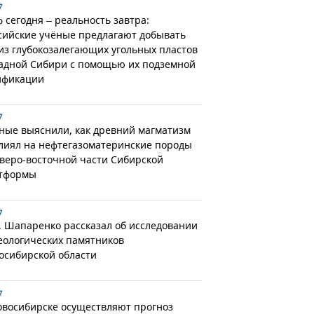
7
 сегодня – реальность завтра:
сийские учёные предлагают добывать
 из глубокозалегающих угольных пластов
адной Сибири с помощью их подземной
ификации
7
ные выяснили, как древний магматизм
лиял на нефтегазоматеринские породы
еверо-восточной части Сибирской
тформы
7
. Шапаренко рассказал об исследовании
еологических памятников
осибирской области
7
овосибирске осуществляют прогноз