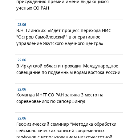
присуждению премий имени выдающихся
ученых СО РАН
23.06
В.Н. Глинских: «Идёт процесс перехода НИС
"Остров Самойловский" в оперативное
управление Якутского научного центра»
22.06
В Иркутской области проходит Международное
совещание по подземным водам востока России
22.06
Команда ИНГГ СО РАН заняла 3 место на
соревнованиях по сапсёрфингу!
22.06
Геофизический семинар "Методика обработки
сейсмологических записей современных
геофонов с использованием низкочастотной