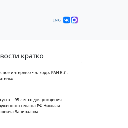
ENG
вости кратко
ьшое интервью чл.-корр. РАН Б.Л.
итенко
вгуста – 95 лет со дня рождения
луженного геолога РФ Николая
ровича Запивалова