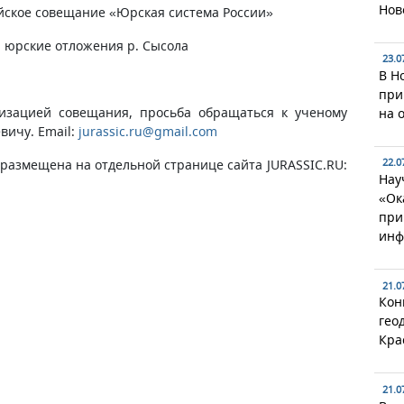
Нов
сийское совещание «Юрская система России»
на юрские отложения р. Сысола
23.0
В Н
при
изацией совещания, просьба обращаться к ученому
на 
вичу. Email:
jurassic.ru@gmail.com
размещена на отдельной странице сайта JURASSIC.RU:
22.0
Нау
«Ок
при
инф
21.0
Кон
гео
Кра
21.0