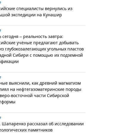
7
сийские специалисты вернулись из
ьшой экспедиции на Кунашир
7
 сегодня – реальность завтра:
сийские учёные предлагают добывать
 из глубокозалегающих угольных пластов
адной Сибири с помощью их подземной
ификации
7
ные выяснили, как древний магматизм
лиял на нефтегазоматеринские породы
еверо-восточной части Сибирской
тформы
7
. Шапаренко рассказал об исследовании
еологических памятников