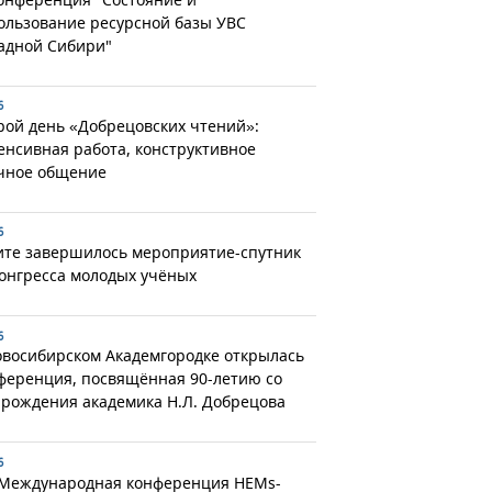
ользование ресурсной базы УВС
адной Сибири"
6
рой день «Добрецовских чтений»:
енсивная работа, конструктивное
чное общение
6
ите завершилось мероприятие-спутник
Конгресса молодых учёных
6
овосибирском Академгородке открылась
ференция, посвящённая 90-летию со
 рождения академика Н.Л. Добрецова
6
 Международная конференция HEMs-