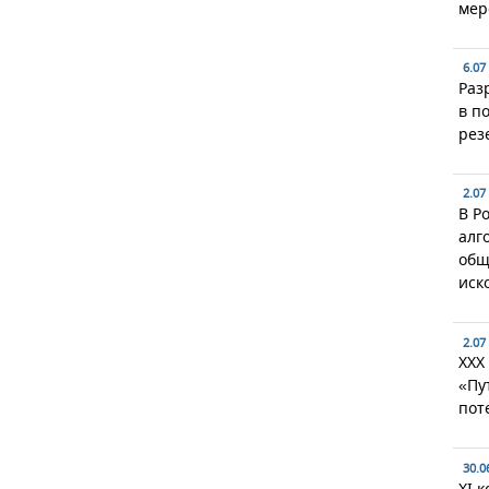
мер
6.07
Раз
в п
рез
2.07
В Р
алг
общ
иск
2.07
XXX
«Пу
пот
30.0
XI 