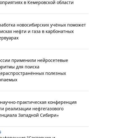
оприятиях в Кемеровской области
работка новосибирских учёных поможет
оисках нефти и газа в карбонатных
ервуарах
оссии применили нейросетевые
оритмы для поиска
ераспространённых полезных
опаемых
 научно-практическая конференция
ти реализации нефтегазового
енциала Западной Сибири»
6
конференция "Состояние и