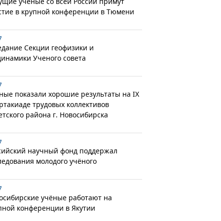
ущие учёные со всей России примут
стие в крупной конференции в Тюмени
7
едание Секции геофизики и
динамики Ученого совета
7
ные показали хорошие результаты на IX
ртакиаде трудовых коллективов
етского района г. Новосибирска
7
сийский научный фонд поддержал
ледования молодого учёного
7
осибирские учёные работают на
пной конференции в Якутии