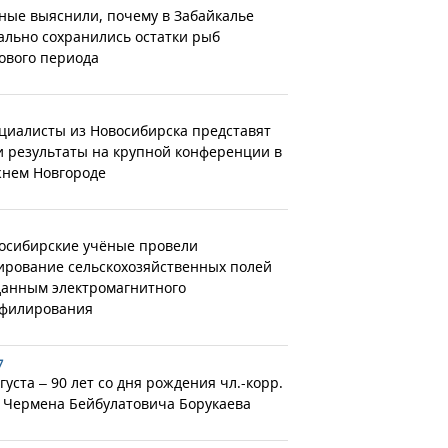
ные выяснили, почему в Забайкалье
ально сохранились остатки рыб
ового периода
циалисты из Новосибирска представят
и результаты на крупной конференции в
нем Новгороде
осибирские учёные провели
ирование сельскохозяйственных полей
данным электромагнитного
филирования
7
густа – 90 лет со дня рождения чл.-корр.
 Чермена Бейбулатовича Борукаева