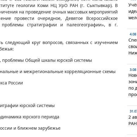
Учё
титуте геологии Коми НЦ УрО РАН (г. Сыктывкар). В
иде
раничения на проведение очных массовых мероприятий
мел
ение провести очередное, Девятое Всероссийское
 проблемы стратиграфии и палеогеографии», в г.
4.08
Спе
ть следующий круг вопросов, связанных с изучением
сво
бежья:
Ниж
и, проблемы Общей шкалы юрской системы
3.08
иональные и межрегиональные корреляционные схемы
Нов
зон
кса России
по 
про
тиграфии юрской системы
31.0
еодинамика юрского периода
2 ав
РАН
России и ближнем зарубежье