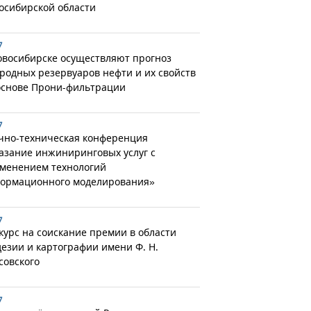
осибирской области
7
овосибирске осуществляют прогноз
родных резервуаров нефти и их свойств
основе Прони-фильтрации
7
чно-техническая конференция
азание инжиниринговых услуг с
менением технологий
ормационного моделирования»
7
курс на соискание премии в области
дезии и картографии имени Ф. Н.
совского
7