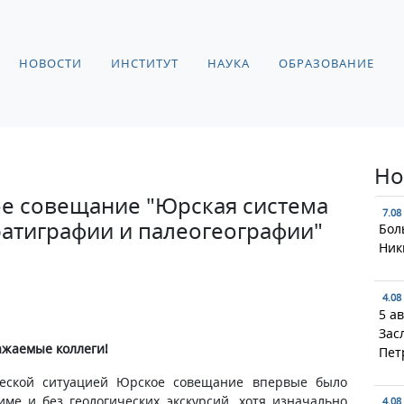
НОВОСТИ
ИНСТИТУТ
НАУКА
ОБРАЗОВАНИЕ
Но
ое совещание "Юрская система
7.08
ратиграфии и палеогеографии"
Бол
Ник
4.08
5 а
Зас
ажаемые коллеги!
Пет
ческой ситуацией Юрское совещание впервые было
ме и без геологических экскурсий, хотя изначально
4.08