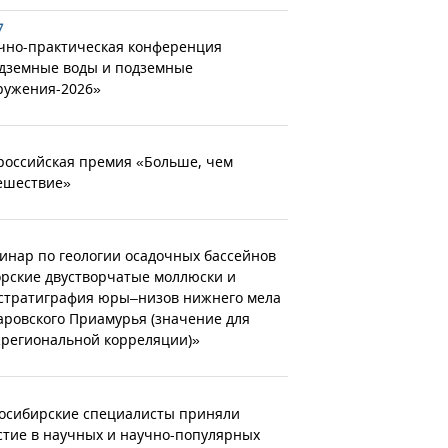
7
чно-практическая конференция
дземные воды и подземные
ружения-2026»
российская премия «Больше, чем
ешествие»
инар по геологии осадочных бассейнов
рские двустворчатые моллюски и
стратиграфия юры–низов нижнего мела
аровского Приамурья (значение для
региональной корреляции)»
осибирские специалисты приняли
стие в научных и научно-популярных