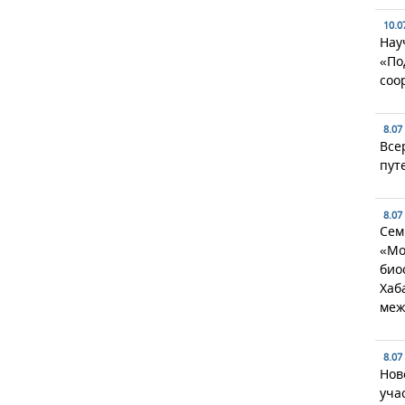
10.0
Нау
«По
соо
8.07
Все
пут
8.07
Сем
«Мо
био
Хаб
меж
8.07
Нов
уча