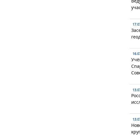
Вед
уча
17.0
Зас
гео
16.0
Учё
Спа
Сов
13.0
Рос
исс
13.0
Нов
кру