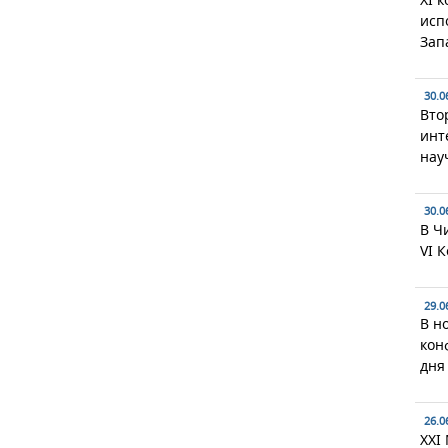
исп
Зап
30.0
Вто
инт
нау
30.0
В Ч
VI 
29.0
В н
кон
дня
26.0
XXI