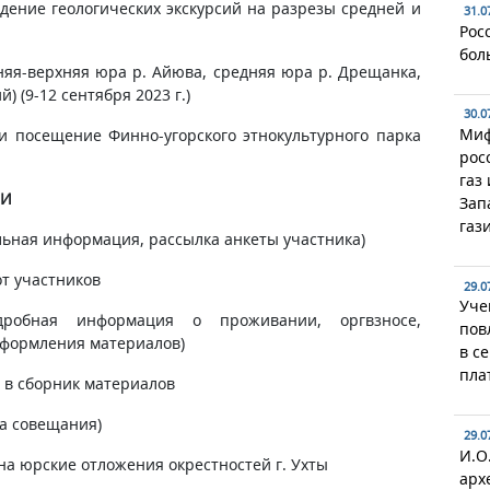
дение геологических экскурсий на разрезы средней и
31.0
Рос
бол
едняя-верхняя юра р. Айюва, средняя юра р. Дрещанка,
 (9-12 сентября 2023 г.)
30.0
Миф
 и посещение Финно-угорского этнокультурного парка
рос
газ
ИИ
Зап
газ
ельная информация, рассылка анкеты участника)
от участников
29.0
Уче
робная информация о проживании, оргвзносе,
пов
 оформления материалов)
в с
пла
й в сборник материалов
мма совещания)
29.0
И.О
я на юрские отложения окрестностей г. Ухты
арх