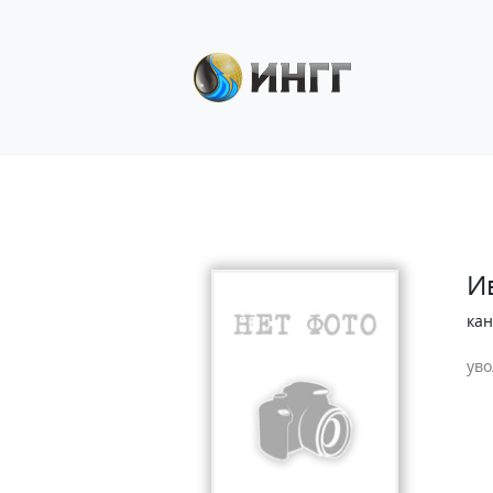
И
кан
уво