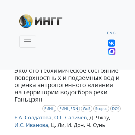
ENG
Статья
Эколого-геохимическое состояние
поверхностных и подземных вод и
оценка антропогенного влияния
на территории водосбора реки
Ганьцзян
РИНЦ
РИНЦ EDN
WoS
Scopus
DOI
Е.А. Солдатова
,
О.Г. Савичев
, Д. Чжоу
,
И.С. Иванова
, Ц. Ли
, И. Дон
, Ч. Сунь