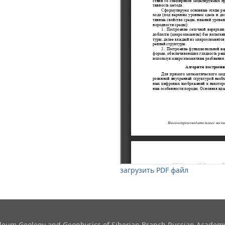
загрузить PDF файл
roleum Geology and Geophysics​ of Siberian Branch Russian Academy