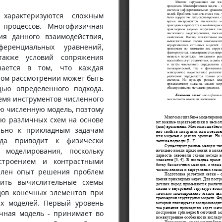
характеризуются сложным
 процессов. Многофизичная
ия данного взаимодействия,
еренциальных уравнений,
также условий сопряжения
чается в том, что каждая
ном рассмотрении может быть
ью определенного подхода.
емя инструментов численного
ю численную модель, поэтому
ию различных схем на основе
льно к прикладным задачам
гда приводит к физически
 моделирования, поскольку
строением и контрастными
плен опыт решения проблем
нить вычислительные схемы
ов конечных элементов при
ых моделей. Первый уровень
чная модель - принимает во