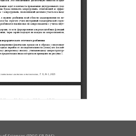
 of Sciences (IPGG SB RAS)