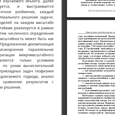
и изучаемого объекта. Далее
уется, и выстраивается
точное разбиение, каждый
 локального решения задачи.
оделей на каждом масштабе
табами реализуется в рамках
утем численного определения
масштабность может быть как
. Предложенная декомпозиция
асинхронное параллельное
ризации микромасштабного
еляется только условием
ч по узлам вычислительной
прикладных задач геофизики
длагаемого подхода, анализ
 сравнение результатов с
ми решения.