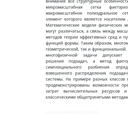
внимание все структурные особенност
микромасштабная сетка факториз
макромасштабное полиэдральное се
элемент которого является носителем
Математические модели физических м
могут различаться, а связь между масш
методов теории эффективных сред и п
функций формы. Таким образом, много
геометрической, так и функциональной
многофизичной задачи допускает 
решение подзадач, а метод факто
симплициального разбиения опред
взвешенного распределения подзада
системы. На примере разных классов 
продемонстрированы возможности пре
затрат вычислительных ресурсов и
классическими общепринятыми метода
индекс в базе ИАЦ: 002870