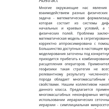
Abstract
Многие окружающие нас явления 
взаимодействием разных физических
задача - математическая формализац
которая состоит из системы дифф
начальных и краевых условий, а 
физических полей. Проблема заклю
математическая модель в сегрегирован
корректно аппроксимирована с помощ
Большинство доступных в настоящее вр
моделирования заточены под конкретну
приходится прибегать к комбинирован
расщепления операторов. Примените
геофизики такая стратегия не все
релевантному результату численного
порода обладает многомасштабным 
свойствами. Нашим коллективом нако
данного класса. Предлагается приме
многомасштабных неконформных метод
использовании иерархических сеточн
иерархии - симплициальная микросето