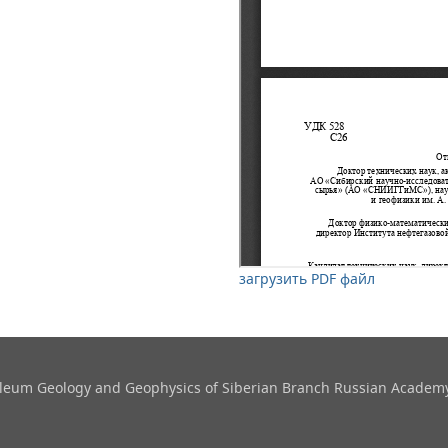
загрузить PDF файл
roleum Geology and Geophysics​ of Siberian Branch Russian Academy