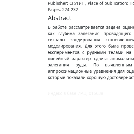
Publisher: СГУГиТ , Place of publication: 
Pages: 224-232
Abstract
В работе рассматривается задача оцен
как глубина залегания проводящего 
сигналы зондирования становлени
моделирования. Для этого была пров
экспериментов с рудными телами на 
линейный характер сдвига аномальны
залегания руды. По выявленным 
аппроксимационные уравнения для оце
которые показали хорошую достовернос
индекс в базе ИАЦ: 015638