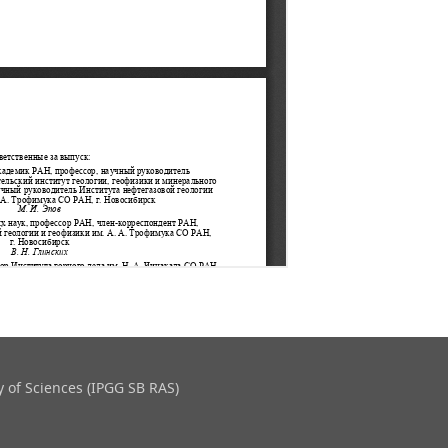
 of Sciences (IPGG SB RAS)