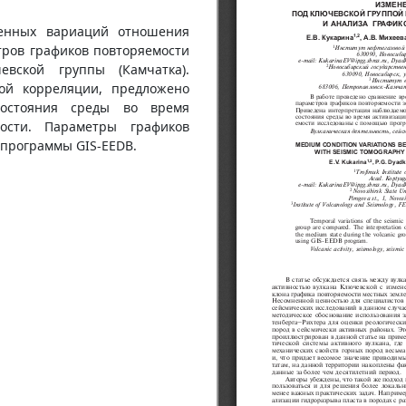
енных вариаций отношения
тров графиков повторяемости
вской группы (Камчатка).
ой корреляции, предложено
состояния среды во время
ности. Параметры графиков
программы GIS-EEDB.