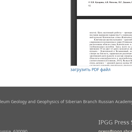
загрузить PDF файл
roleum Geology and Geophysics​ of Siberian Branch Russian Academy
IPGG Press 
Russia, 630090
press@ipgg.sbra