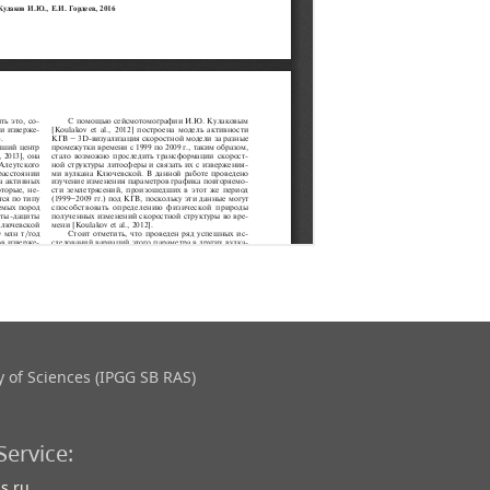
 of Sciences (IPGG SB RAS)
Service:
s.ru