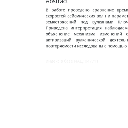
Abstract
В работе проведено сравнение врем
скоростей сейсмических волн и параме
землетрясений под вулканами Ключе
Приведена интерпретация наблюдаем
объяснение механизма изменений 
активизаций вулканической деятель
повторяемости исследованы с помощью 
индекс в базе ИАЦ: 047711