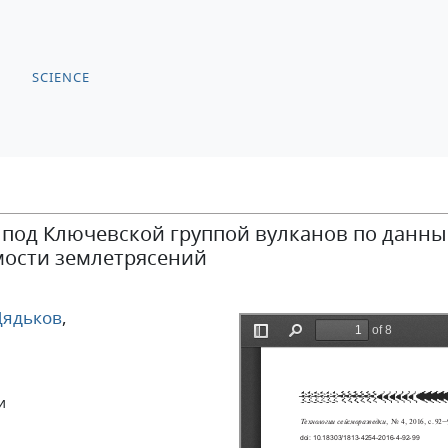
SCIENCE
 под Ключевской группой вулканов по данн
мости землетрясений
Дядьков
,
и