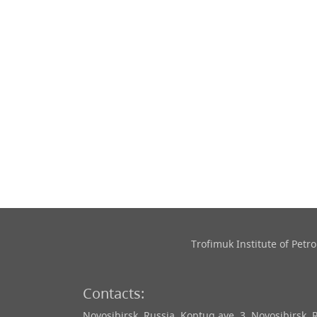
Trofimuk Institute of Pet
Contacts:
Novosibirsk, Russia, Koptug ave. 3, Novosibirsk, 