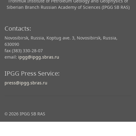
Trofimuk Institute of Petroleum Geology and Geophysics​ of
Siberian Branch Russian Academy of Sciences (IPGG SB RAS)
Contacts:
Novosibirsk, Russia, Koptug ave. 3, Novosibirsk, Russia,
630090
fax (383) 330-28-07
email:
ipgg@ipgg.sbras.ru
IPGG Press Service:
press@ipgg.sbras.ru
© 2026 IPGG SB RAS