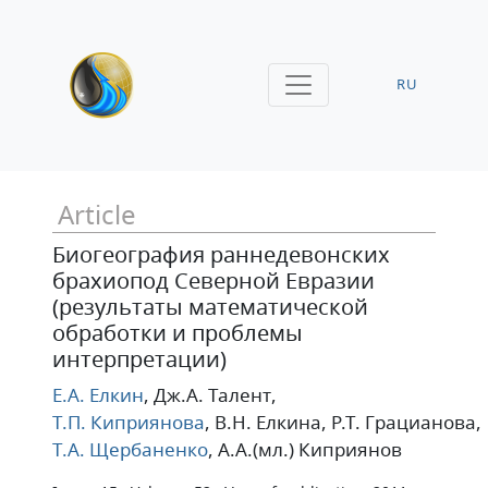
RU
Article
Биогеография раннедевонских
брахиопод Северной Евразии
(результаты математической
обработки и проблемы
интерпретации)
Е.А. Елкин
, Дж.А. Талент
,
Т.П. Киприянова
, В.Н. Елкина
, Р.Т. Грацианова
,
Т.А. Щербаненко
, А.А.(мл.) Киприянов