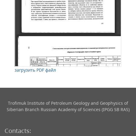
загрузить PDF файл
Trofimuk Institute of Petroleum Geology and Geophysics​ of
Siberian Branch Russian Academy of Sciences (IPGG SB RAS)
Contacts: