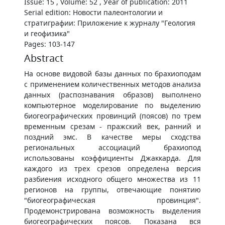
Issue: 15 , Volume: 52 , Уear of publication: 2011
Serial edition: Новости палеонтологии и
стратиграфии: Приложение к журналу "Геология
и геофизика"
Pages: 103-147
Abstract
На основе видовой базы данных по брахиоподам
с применением количественных методов анализа
данных (распознавания образов) выполнено
компьютерное моделирование по выделению
биогеографических провинций (поясов) по трем
временным срезам - пражский век, ранний и
поздний эмс. В качестве меры сходства
региональных ассоциаций брахиопод
использованы коэффициенты Джаккарда. Для
каждого из трех срезов определена версия
разбиения исходного общего множества из 11
регионов на группы, отвечающие понятию
"биогеографическая провинция".
Продемонстрирована возможность выделения
биогеографических поясов. Показана вся