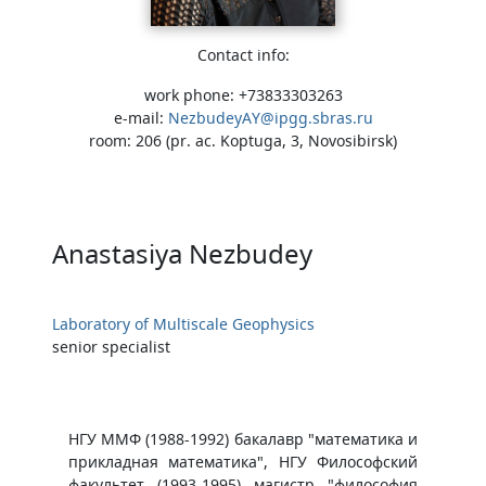
Contact info:
work phone: +73833303263
e-mail:
NezbudeyAY@ipgg.sbras.ru
room: 206 (pr. ac. Koptuga, 3, Novosibirsk)
Anastasiya Nezbudey
Laboratory of Multiscale Geophysics
senior specialist
​​НГУ ММФ (1988-1992) бакалавр "математика и
прикладная математика", НГУ Философский
факультет (1993-1995) магистр "философия