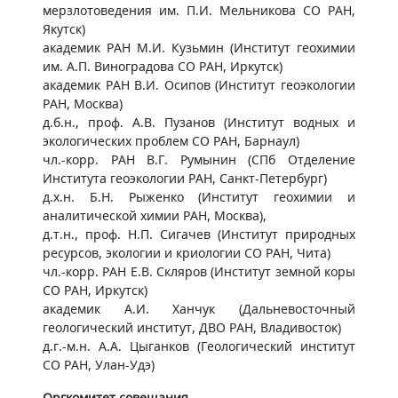
мерзлотоведения им. П.И. Мельникова СО РАН,
Якутск)
академик РАН М.И. Кузьмин (Институт геохимии
им. А.П. Виноградова СО РАН, Иркутск)
академик РАН В.И. Осипов (Институт геоэкологии
РАН, Москва)
д.б.н., проф. А.В. Пузанов (Институт водных и
экологических проблем СО РАН, Барнаул)
чл.-корр. РАН В.Г. Румынин (СПб Отделение
Института геоэкологии РАН, Санкт-Петербург)
д.х.н. Б.Н. Рыженко (Институт геохимии и
аналитической химии РАН, Москва),
д.т.н., проф. Н.П. Сигачев (Институт природных
ресурсов, экологии и криологии СО РАН, Чита)
чл.-корр. РАН Е.В. Скляров (Институт земной коры
СО РАН, Иркутск)
академик А.И. Ханчук (Дальневосточный
геологический институт, ДВО РАН, Владивосток)
д.г.-м.н. А.А. Цыганков (Геологический институт
СО РАН, Улан-Удэ)
Оргкомитет совещания