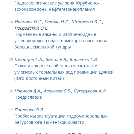
Гидрогеологические условия Юрубчено-
Тохомской зоны нефтегазонакопления
Иванова И.С.
,
Король И.С.
,
Широкова Л.С.
,
24
Покровский О.С.
Нормальные алканы и изопреноидные
углеводороды в воде термокарстового озера
Большеземельской тундры
Шварцев С.Л.
,
Зиппа Е.В.
,
Борзенко С.В.
25
Отличительные особенности азотных и
углекислых термальных вод провинции Цзянси
(Юго-Восточный Китай)
Новиков Д.А.
,
Алексеев С.В.
,
Сухорукова А.Ф.
26
Предисловие
Павленко О.Л.
27
Проблемы эксплуатации гидроминеральных
ресурсов юга Тюменской области