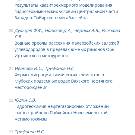
Результаты квазитрехмерного моделирования
гидрогеохимических условий центральной части
Западно-Сибирского мегабассейна
Дульцев Ф.Ф.
,
Новиков Д.А.
,
Черных А.В.
,
Рыжкова
20
С.В.
Водные ореолы рассеяния палеозойских залежей
углеводородов в пределах южных районов Обь-
Иртышского междуречья
Иванова И.С.
,
Трифонов Н.С.
21
Формы миграции химических элементов в
глубоких подземных водах Вахского нефтяного
месторождения
Юдин С.В.
22
Гидрогеохимия нефтегазоносных отложений
южных районов Пайхойско-Новоземельской
мегамоноклизы
Трифонов Н.С.
23