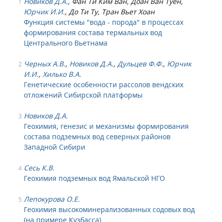
Новиков Д.А.
, Фан Ти Ким Ван, Доан Ван Туен,
1
Юрчик И.И.
, До Ти Ту, Тран Вьет Хоан
Функция системы "вода - порода" в процессах
формирования состава термальных вод
Центрального Вьетнама
Черных А.В.
,
Новиков Д.А.
,
Дульцев Ф.Ф.
,
Юрчик
2
И.И.
,
Хилько В.А.
Генетические особенности рассолов вендских
отложений Cибирской платформы
Новиков Д.А.
3
Геохимия, генезис и механизмы формирования
состава подземных вод северных районов
Западной Сибири
Сесь К.В.
4
Геохимия подземных вод Ямальской НГО
Лепокурова О.Е.
5
Геохимия высокоминерализованных содовых вод
(на примере Кузбасса)