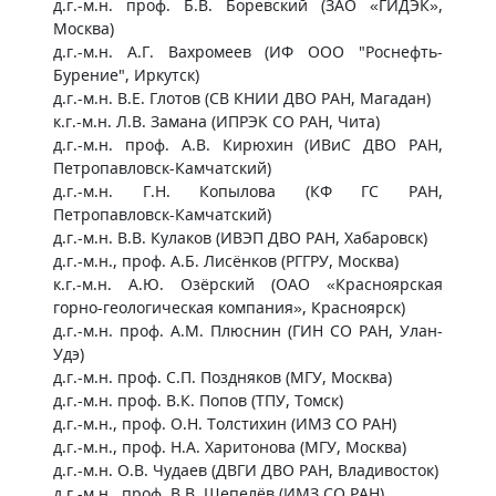
д.г.-м.н. проф. Б.В. Боревский (ЗАО «ГИДЭК»,
Москва)
д.г.-м.н. А.Г. Вахромеев (ИФ ООО "Роснефть-
Бурение", Иркутск)
д.г.-м.н. В.Е. Глотов (СВ КНИИ ДВО РАН, Магадан)
к.г.-м.н. Л.В. Замана (ИПРЭК СО РАН, Чита)
д.г.-м.н. проф. А.В. Кирюхин (ИВиС ДВО РАН,
Петропавловск-Камчатский)
д.г.-м.н. Г.Н. Копылова (КФ ГС РАН,
Петропавловск-Камчатский)
д.г.-м.н. В.В. Кулаков (ИВЭП ДВО РАН, Хабаровск)
д.г.-м.н., проф. А.Б. Лисёнков (РГГРУ, Москва)
к.г.-м.н. А.Ю. Озёрский (ОАО «Красноярская
горно-геологическая компания», Красноярск)
д.г.-м.н. проф. А.М. Плюснин (ГИН СО РАН, Улан-
Удэ)
д.г.-м.н. проф. С.П. Поздняков (МГУ, Москва)
д.г.-м.н. проф. В.К. Попов (ТПУ, Томск)
д.г.-м.н., проф. О.Н. Толстихин (ИМЗ СО РАН)
д.г.-м.н., проф. Н.А. Харитонова (МГУ, Москва)
д.г.-м.н. О.В. Чудаев (ДВГИ ДВО РАН, Владивосток)
д.г.-м.н., проф. В.В. Шепелёв (ИМЗ СО РАН)