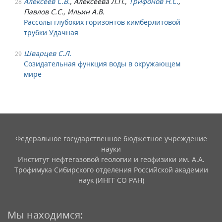
Алексеев С.В.
, Алексеева Л.П.,
Трифонов Н.С.
,
28
Павлов С.С., Ильин А.В.
Рассолы глубоких горизонтов кимберлитовой
трубки Удачная
Шварцев С.Л.
29
Созидательная функция воды в окружающем
мире
Федеральное государственное бюджетное учреждение
науки
Институт нефтегазовой геологии и геофизики им. А.А.
Трофимука Сибирского отделения Российской академии
наук (ИНГГ СО РАН)
Мы находимся: