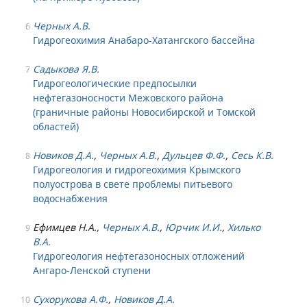
Черных А.В.
6
Гидрогеохимия Анабаро-Хатангского бассейна
Садыкова Я.В.
7
Гидрогеологические предпосылки
нефтегазоносности Межовского района
(граничные районы Новосибирской и Томской
областей)
Новиков Д.А.
,
Черных А.В.
,
Дульцев Ф.Ф.
,
Сесь К.В.
8
Гидрогеология и гидрогеохимия Крымского
полуострова в свете проблемы питьевого
водоснабжения
Ефимцев Н.А.,
Черных А.В.
,
Юрчик И.И.
,
Хилько
9
В.А.
Гидрогеология нефтегазоносных отложений
Ангаро-Ленской ступени
Сухорукова А.Ф.
,
Новиков Д.А.
10