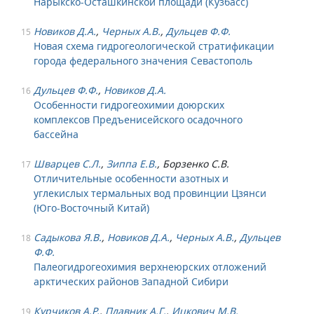
Нарыкско-Осташкинской площади (Кузбасс)
Новиков Д.А.
,
Черных А.В.
,
Дульцев Ф.Ф.
15
Новая схема гидрогеологической стратификации
города федерального значения Севастополь
Дульцев Ф.Ф.
,
Новиков Д.А.
16
Особенности гидрогеохимии доюрских
комплексов Предъенисейского осадочного
бассейна
Шварцев С.Л.
,
Зиппа Е.В.
, Борзенко С.В.
17
Отличительные особенности азотных и
углекислых термальных вод провинции Цзянси
(Юго-Восточный Китай)
Садыкова Я.В.
,
Новиков Д.А.
,
Черных А.В.
,
Дульцев
18
Ф.Ф.
Палеогидрогеохимия верхнеюрских отложений
арктических районов Западной Сибири
Курчиков А.Р.
,
Плавник А.Г.
,
Ицкович М.В.
19