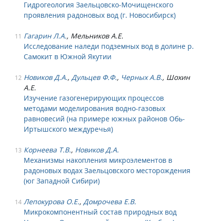
Гидрогеология Заельцовско-Мочищенского
проявления радоновых вод (г. Новосибирск)
Гагарин Л.А.
, Мельников А.Е.
11
Исследование наледи подземных вод в долине р.
Самокит в Южной Якутии
Новиков Д.А.
,
Дульцев Ф.Ф.
,
Черных А.В.
, Шохин
12
А.Е.
Изучение газогенерирующих процессов
методами моделирования водно-газовых
равновесий (на примере южных районов Обь-
Иртышского междуречья)
Корнеева Т.В.
,
Новиков Д.А.
13
Механизмы накопления микроэлементов в
радоновых водах Заельцовского месторождения
(юг Западной Сибири)
Лепокурова О.Е.
,
Домрочева Е.В.
14
Микрокомпонентный состав природных вод