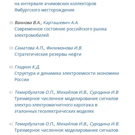
на интервале ачимовских коллекторов
Ямбургского месторождения
Вахнова В.А.,
Карташевич А.А.
38
Современное состояние российского рынка
электромобилей
Саматова А.П.
,
Филимонова И.В.
39
Стратегические резервы нефти
Гладких К.Д.
40
Структура и динамика электроемкости экономики
России
Темирбулатов О.П.
,
Михайлов И.В.
,
Суродина И.В
41
Трехмерное численное моделирование сигналов
электро-электромагнитного каротажа в
эталонных геоэлектрических моделях
Темирбулатов О.П.
,
Михайлов И.В.
,
Суродина И.В.
42
Трехмерное численное моделирование сигналов