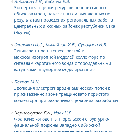
Лобанова Е.В.
,
Бобкова Е.В.
4
Экспертиза оценки ресурсов перспективных
объектов и зон, намеченных и выявленных по
результатам проведения региональных работ в
центральных и южных районах республики Саха
(Якутия)
Ошлыков И.С.
,
Михайлов И.В.
,
Суродина И.В.
5
Эквивалентность тонкослоистой и
макроанизотропной моделей коллектора по
сигналам каротажного зонда с тороидальными
катушками: двумерное моделирование
Петров М.Н.
6
Эволюция электрогидродинамических полей в
прискважинной зоне трещиновато-пористого
коллектора при различных сценариях разработки
Черноскутова Е.А.,
Изох Н.Г.
7
Франские конодонты Нюрольской структурно-
фациальной подзоны Западно-Сибирской
геосинеклизы и их применение в нефтегазовой