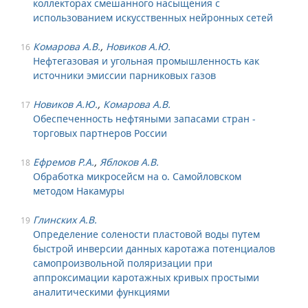
коллекторах смешанного насыщения с
использованием искусственных нейронных сетей
Комарова А.В.
,
Новиков А.Ю.
16
Нефтегазовая и угольная промышленность как
источники эмиссии парниковых газов
Новиков А.Ю.
,
Комарова А.В.
17
Обеспеченность нефтяными запасами стран -
торговых партнеров России
Ефремов Р.А.
,
Яблоков А.В.
18
Обработка микросейсм на о. Самойловском
методом Накамуры
Глинских А.В.
19
Определение солености пластовой воды путем
быстрой инверсии данных каротажа потенциалов
самопроизвольной поляризации при
аппроксимации каротажных кривых простыми
аналитическими функциями