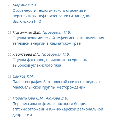
Маринов Р.В.
20
Особенности геологического строения и
перспективы нефтегазоносности Западно-
Вилюйской НГО
Подолякин Д.В.,
Проворная И.В.
21
Оценка экономической эффективности получения
тепловой энергии в Камчатском крае
Леонтьева В.Г.,
Проворная И.В.
22
Оценка факторов, влияющих на уровень
выбросов углекислого газа
Саитов Р.М.
23
Палеогеография баженовской свиты в пределах
Малобалыкской группы месторождений
Ибрагимова С.М.
,
Аюнова Д.В.
24
Перспективы нефтегазоносности берриас-
аптских отложений Южно-Карской региональной
депрессии