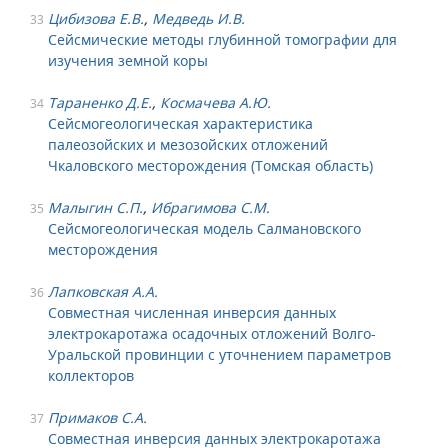
Цибизова Е.В.
,
Медведь И.В.
33
Сейсмические методы глубинной томографии для
изучения земной коры
Тараненко Д.Е.
,
Космачева А.Ю.
34
Сейсмогеологическая характеристика
палеозойских и мезозойских отложений
Чкаловского месторождения (Томская область)
Малыгин С.П.
,
Ибрагимова С.М.
35
Сейсмогеологическая модель Салмановского
месторождения
Лапковская А.А.
36
Совместная численная инверсия данных
электрокаротажа осадочных отложений Волго-
Уральской провинции с уточнением параметров
коллекторов
Примаков С.А.
37
Совместная инверсия данных электрокаротажа