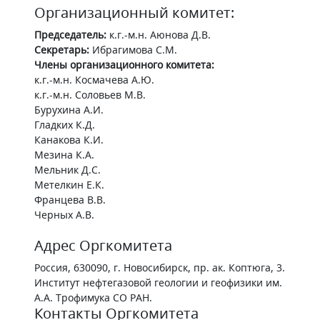
Организационный комитет:
Председатель:
к.г.-м.н. Аюнова Д.В.
Cекретарь:
Ибрагимова С.М.
Члены организационного комитета:
к.г.-м.н. Космачева А.Ю.
к.г.-м.н. Соловьев М.В.
Бурухина А.И.
Гладких К.Д.
Канакова К.И.
Мезина К.А.
Мельник Д.С.
Метелкин Е.К.
Францева В.В.
Черных А.В.
Адрес Оргкомитета
Россия, 630090, г. Новосибирск, пр. ак. Коптюга, 3.
Институт нефтегазовой геологии и геофизики им.
А.А. Трофимука СО РАН.
Контакты Оргкомитета