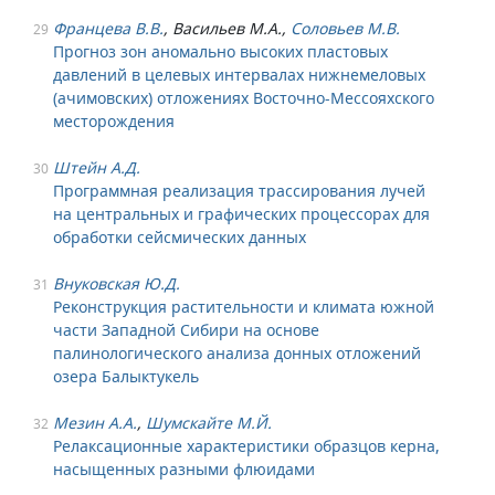
Францева В.В.
, Васильев М.А.,
Соловьев М.В.
29
Прогноз зон аномально высоких пластовых
давлений в целевых интервалах нижнемеловых
(ачимовских) отложениях Восточно-Мессояхского
месторождения
Штейн А.Д.
30
Программная реализация трассирования лучей
на центральных и графических процессорах для
обработки сейсмических данных
Внуковская Ю.Д.
31
Реконструкция растительности и климата южной
части Западной Сибири на основе
палинологического анализа донных отложений
озера Балыктукель
Мезин А.А.
,
Шумскайте М.Й.
32
Релаксационные характеристики образцов керна,
насыщенных разными флюидами