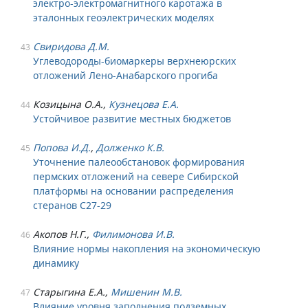
электро-электромагнитного каротажа в
эталонных геоэлектрических моделях
Свиридова Д.М.
43
Углеводороды-биомаркеры верхнеюрских
отложений Лено-Анабарского прогиба
Козицына О.А.,
Кузнецова Е.А.
44
Устойчивое развитие местных бюджетов
Попова И.Д.
,
Долженко К.В.
45
Уточнение палеообстановок формирования
пермских отложений на севере Сибирской
платформы на основании распределения
стеранов С27-29
Акопов Н.Г.,
Филимонова И.В.
46
Влияние нормы накопления на экономическую
динамику
Старыгина Е.А.,
Мишенин М.В.
47
Влияние уровня заполнения подземных