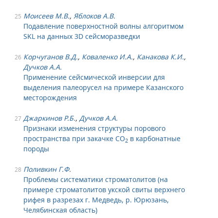
Моисеев М.В.
,
Яблоков А.В.
25
Подавление поверхностной волны алгоритмом
SKL на данных 3D сейсморазведки
Корчуганов В.Д.
,
Коваленко И.А.
,
Канакова К.И.
,
26
Дучков А.А.
Применение сейсмической инверсии для
выделения палеорусел на примере Казанского
месторождения
Джаркинов Р.Б.
,
Дучков А.А.
27
Признаки изменения структуры порового
пространства при закачке CO
в карбонатные
2
породы
Поливкин Г.Ф.
28
Проблемы систематики строматолитов (на
примере строматолитов укской свиты верхнего
рифея в разрезах г. Медведь, р. Юрюзань,
Челябинская область)