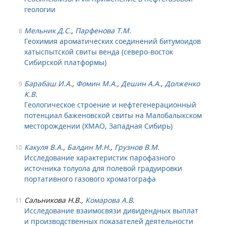
геологии
Мельник Д.С.
,
Парфенова Т.М.
8
Геохимия ароматических соединений битумоидов
хатыспытской свиты венда (северо-восток
Сибирской платформы)
Барабаш И.А.
,
Фомин М.А.
,
Дешин А.А.
,
Долженко
9
К.В.
Геологическое строение и нефтегенерационный
потенциал баженовской свиты на Малобалыкском
месторождении (ХМАО, Западная Сибирь)
Какуля В.А.
,
Балдин М.Н.
,
Грузнов В.М.
10
Исследование характеристик парофазного
источника толуола для полевой градуировки
портативного газового хроматографа
Сальникова Н.В.,
Комарова А.В.
11
Исследование взаимосвязи дивидендных выплат
и производственных показателей деятельности