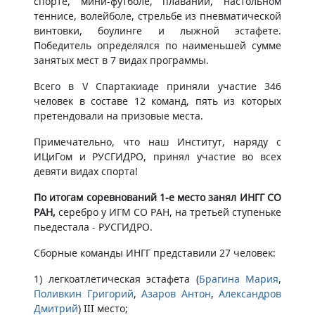
спорте, мини-футболе, плавании, настольном
теннисе, волейболе, стрельбе из пневматической
винтовки, боулинге и лыжной эстафете.
Победитель определялся по наименьшей сумме
занятых мест в 7 видах программы.
Всего в V Спартакиаде приняли участие 346
человек в составе 12 команд, пять из которых
претендовали на призовые места.
Примечательно, что наш Институт, наряду с
ИЦиГом и РУСГИДРО, принял участие во всех
девяти видах спорта!
По итогам соревнований 1-е место занял ИНГГ СО
РАН,
серебро у ИГМ СО РАН, на третьей ступеньке
пьедестала - РУСГИДРО.
Сборные команды ИНГГ представили 27 человек:
1) легкоатлетическая эстафета (
Брагина Мария
,
Поливкин Григорий
,
Азаров Антон
,
Александров
Дмитрий
) III место;