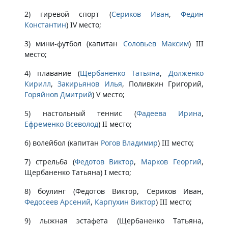
2) гиревой спорт (
Сериков Иван
,
Федин
Константин
) IV место;
3) мини-футбол (капитан
Соловьев Максим
) III
место;
4) плавание (
Щербаненко Татьяна
,
Долженко
Кирилл
,
Закирьянов Илья
, Поливкин Григорий,
Горяйнов Дмитрий
) V место;
5) настольный теннис (
Фадеева Ирина
,
Ефременко Всеволод
) II место;
6) волейбол (капитан
Рогов Владимир
) III место;
7) стрельба (
Федотов Виктор
,
Марков Георгий
,
Щербаненко Татьяна) I место;
8) боулинг (Федотов Виктор, Сериков Иван,
Федосеев Арсений
,
Карпухин Виктор
) III место;
9) лыжная эстафета (Щербаненко Татьяна,