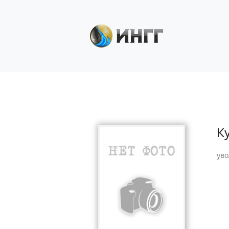
К
уво