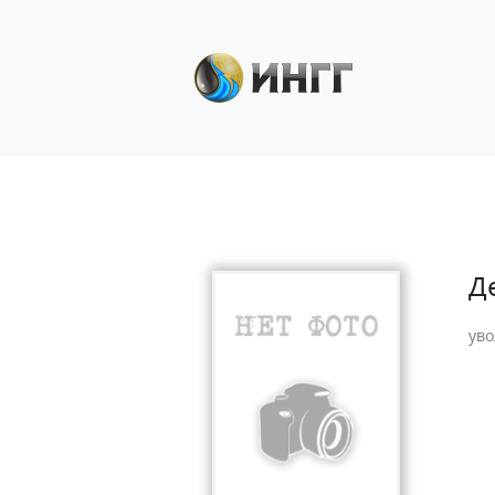
Д
уво