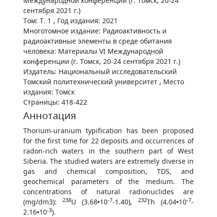
Международной конференции (г. Томск, 20-24
сентября 2021 г.)
Том: Т. 1 , Год издания: 2021
Многотомное издание: Радиоактивность и
радиоактивные элементы в среде обитания
человека: Материалы VI Международной
конференции (г. Томск, 20-24 сентября 2021 г.)
Издатель: Национальный исследовательский
Томский политехнический университет , Место
издания: Томск
Страницы: 418-422
Аннотация
Thorium-uranium typification has been proposed
for the first time for 22 deposits and occurrences of
radon-rich waters in the southern part of West
Siberia. The studied waters are extremely diverse in
gas and chemical composition, TDS, and
geochemical parameters of the medium. The
concentrations of natural radionuclides are
238
-7
232
-7
(mg/dm3):
U (3.68•10
-1.40),
Th (4.04•10
-
-3
2.16•10
).