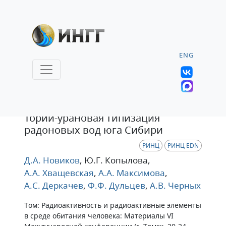
ENG
Статья
Торий-урановая типизация
радоновых вод юга Сибири
РИНЦ
РИНЦ EDN
Д.А. Новиков
, Ю.Г. Копылова
,
А.А. Хващевская
,
А.А. Максимова
,
А.С. Деркачев
,
Ф.Ф. Дульцев
,
А.В. Черных
Том: Радиоактивность и радиоактивные элементы
в среде обитания человека: Материалы VI