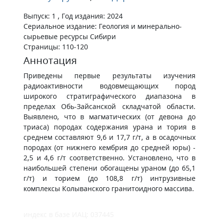
Выпуск: 1 , Год издания: 2024
Сериальное издание: Геология и минерально-
сырьевые ресурсы Сибири
Страницы: 110-120
Аннотация
Приведены первые результаты изучения
радиоактивности водовмещающих пород
широкого стратиграфического диапазона в
пределах Обь-Зайсанской складчатой области.
Выявлено, что в магматических (от девона до
триаса) породах содержания урана и тория в
среднем составляют 9,6 и 17,7 г/т, а в осадочных
породах (от нижнего кембрия до средней юры) -
2,5 и 4,6 г/т соответственно. Установлено, что в
наибольшей степени обогащены ураном (до 65,1
г/т) и торием (до 108,8 г/т) интрузивные
комплексы Колыванского гранитоидного массива.
индекс в базе ИАЦ: 037445