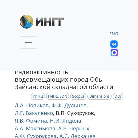
ENG
Статья
Радиоактивность
водовмещающих пород Обь-
Зайсанской складчатой области
РИНЦ
РИНЦ EDN
Scopus
Dimensions
DOI
Д.А. Новиков
,
Ф.Ф. Дульцев
,
Л.Г. Вакуленко
, В.П. Сухоруков
,
Я.В. Фомина
,
Н.И. Яндола
,
А.А. Максимова
,
А.В. Черных
,
А.Ф. Сухорукова
,
А.С. Деркачев