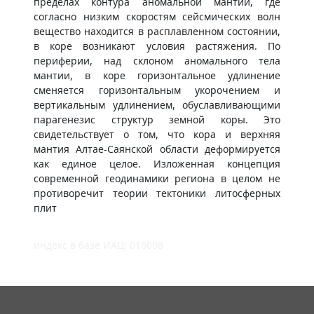
пределах контура аномальной мантии, где
согласно низким скоростям сейсмических волн
вещество находится в расплавленном состоянии,
в коре возникают условия растяжения. По
периферии, над склоном аномального тела
мантии, в коре горизонтальное удлинение
сменяется горизонтальным укорочением и
вертикальным удлинением, обуславливающими
парагенезис структур земной коры. Это
свидетельствует о том, что кора и верхняя
мантия Алтае-Саянской области деформируется
как единое целое. Изложенная концепция
современной геодинамики региона в целом не
противоречит теории тектоники литосферных
плит
индекс в базе ИАЦ: 016008