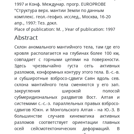
1997 и Конф. Междунар. прогр. EUROPROBE
"Структура верх. мантии Земли по данным
комплекс. геол.-геофиз. исслед., Москва, 16-20
апр., 1997: Тез. докл.
Place of publication: М. , Уear of publication: 1997
Abstract
Склон аномального мантийного тела, там где его
кровля располагается на глубинах более 100 км,
совпадает с горными цепями на поверхности.
Здесь чрезвычайно густа сеть активных
разломов, конформных контуру этого тела. В.-с.-в.
и субширотные взбросо-сдвиги Саян вдоль сев.
склона мантийного тела сменяются у его зап.
закругления широкой полосой
субмеридиональных раздвигов Вост. Алтая и
системами с.-с.-з. параллельных правых взбросо-
сдвигов Южн. и Монгольского Алтая - на Ю.-З. В
большинстве случаев кинематика активных
разломов соответствует ориентации главных
осей сейсмотектонических деформаций. В