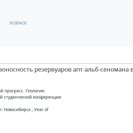
SCIENCE
азоносность резервуаров апт-альб-сеномана
ий прогресс. Геология:
й студенческой конференции
on: Новосибирск , Уear of