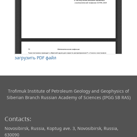
загрузить PDF файл
Trofimuk Institute of Petroleum Geology and Geophysics​ of
Siberian Branch Russian Academy of Sciences (IPGG SB RAS)
Contacts:
Novosibirsk, Russia, Koptug ave. 3, Novosibirsk, Russia,
630090