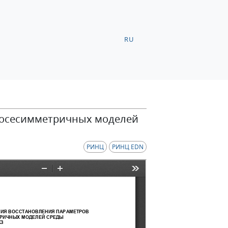
RU
 осесимметричных моделей
РИНЦ
РИНЦ EDN