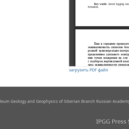
загрузить PDF файл
roleum Geology and Geophysics​ of Siberian Branch Russian Academy
IPGG Press 