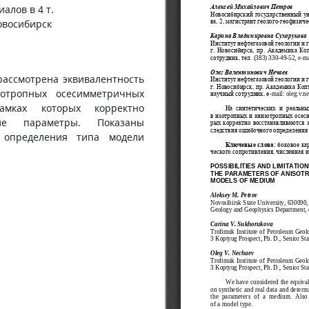
алов в 4 т.
Новосибирск
рассмотрена эквивалентность
отропных осесимметричных
мках которых корректно
ские параметры. Показаны
 определения типа модели