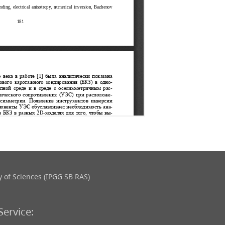
 of Sciences (IPGG SB RAS)
Service: