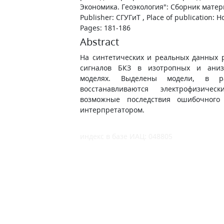
Экономика. Геоэкология": Сборник матери
Publisher: СГУГиТ , Place of publication: 
Pages: 181-186
Abstract
На синтетических и реальных данных 
сигналов БКЗ в изотропных и аниз
моделях. Выделены модели, в ра
восстанавливаются электрофизиче
возможные последствия ошибочного
интерпретатором.
индекс в базе ИАЦ: 048805