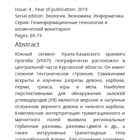
Issue: 4 , Уear of publication: 2019
Serial edition: Экология. Экономика. Информатика.
Серия: Геоинформационные технологии и
космический мониторинг
Pages: 69-73
Abstract
Южный сегмент Урало-Казахского краевого
прогиба (УККП) географически расположен в
центральной части Курганской области. Он имеет
сложное тектоническое строение. Скважинами
вскрыты и изучены разрезы девона, карбона,
перми, триаса, юры и мела. Наиболее
перспективными для обнаружения залежей
углеводородов (УВ) являются морские и лагунные
отложения верхнего девона и нижнего карбона.
Комплексная интерпретация гравитационного и
магнитного полей выявила региональные
глубинные разломы, разломы-сдвиги и др., а
также интрузивные гранитоидные тела
штокообразной формы. Для уточнения разломно-