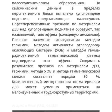
палеовулканическим образованиям. По
сейсмическим данным в пределах
перспективного блока выявлено куполовидное
поднятие, представляющее палеовулкан.
Нефтеперспективные признаки по материалам
ДЗЗ над куполовидным поднятием образуют, так
называемый, гало-эффект (кольцевую аномалию).
Полевые наземные исследования методом
геохимии, методом активности углеводород-
окисляющих бактерий (УОБ) и методом гамма-
радиоактивной гамма-поисковой съемки
подтвердили этот эффект. Сходимость
результатов прогноза по материалам ДЗЗ,
геохимии, метода УОБ и метода гамма-поисковой
съемки составляет порядка 80 %.
Количественный метод прогноза по материалам
ДЗЗ может успешно применяться на
малоизученных и труднодоступных территориях.
индекс в базе ИАЦ: 042328