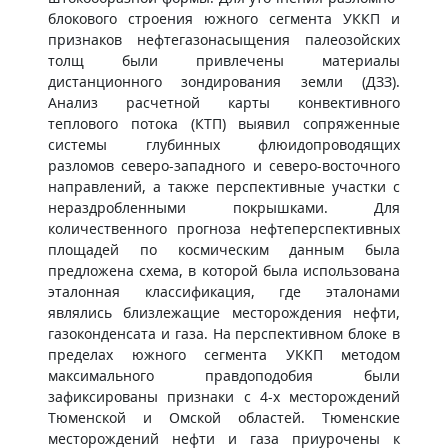
блокового строения южного сегмента УККП и
признаков нефтегазонасыщения палеозойских
толщ были привлечены материалы
дистанционного зондирования земли (ДЗЗ).
Анализ расчетной карты конвективного
теплового потока (КТП) выявил сопряженные
системы глубинных флюидопроводящих
разломов северо-западного и северо-восточного
направлений, а также перспективные участки с
нераздробленными покрышками. Для
количественного прогноза нефтеперспективных
площадей по космическим данным была
предложена схема, в которой была использована
эталонная классификация, где эталонами
являлись близлежащие месторождения нефти,
газоконденсата и газа. На перспективном блоке в
пределах южного сегмента УККП методом
максимального правдоподобия были
зафиксированы признаки с 4-х месторождений
Тюменской и Омской областей. Тюменские
месторождений нефти и газа приурочены к