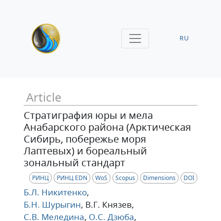
RU
Article
Стратиграфия юры и мела
Анабарского района (Арктическая
Сибирь, побережье моря
Лаптевых) и бореальный
зональный стандарт
РИНЦ
РИНЦ EDN
WoS
Scopus
Dimensions
DOI
Б.Л. Никитенко
,
Б.Н. Шурыгин
, В.Г. Князев
,
С.В. Меледина
,
О.С. Дзюба
,