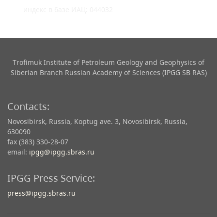
индекс в базе ИАЦ: 044032
Trofimuk Institute of Petroleum Geology and Geophysics​ of
Siberian Branch Russian Academy of Sciences (IPGG SB RAS)
Contacts:
Novosibirsk, Russia, Koptug ave. 3, Novosibirsk, Russia,
630090
fax (383) 330-28-07
email:
ipgg@ipgg.sbras.ru
IPGG Press Service:
press@ipgg.sbras.ru