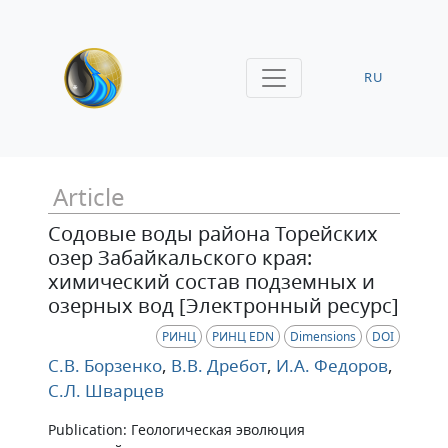
RU
Article
Содовые воды района Торейских
озер Забайкальского края:
химический состав подземных и
озерных вод [Электронный ресурс]
РИНЦ
РИНЦ EDN
Dimensions
DOI
С.В. Борзенко
,
В.В. Дребот
,
И.А. Федоров
,
С.Л. Шварцев
Publication: Геологическая эволюция