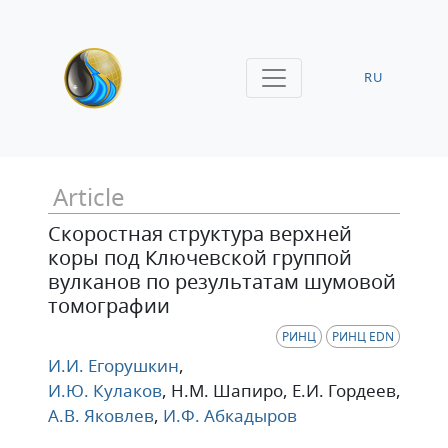
RU
Article
Скоростная структура верхней
коры под Ключевской группой
вулканов по результатам шумовой
томографии
РИНЦ
РИНЦ EDN
И.И. Егорушкин
,
И.Ю. Кулаков
, Н.М. Шапиро
, Е.И. Гордеев
,
А.В. Яковлев
,
И.Ф. Абкадыров