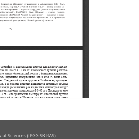
 of Sciences (IPGG SB RAS)