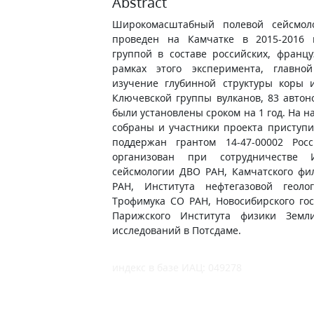
Abstract
Широкомасштабный полевой сейсмоло
проведен на Камчатке в 2015-2016 
группой в составе российских, франц
рамках этого эксперимента, главно
изучение глубинной структуры коры 
Ключевской группы вулканов, 83 авто
были установлены сроком на 1 год. На 
собраны и участники проекта приступи
поддержан грантом 14-47-00002 Рос
организован при сотрудничестве 
сейсмологии ДВО РАН, Камчатского фи
РАН, Института нефтегазовой геоло
Трофимука СО РАН, Новосибирского гос
Парижского Института физики Земл
исследований в Потсдаме.
индекс в базе ИАЦ: 049278