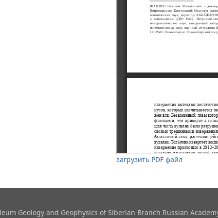
загрузить PDF файл
roleum Geology and Geophysics​ of Siberian Branch Russian Academy