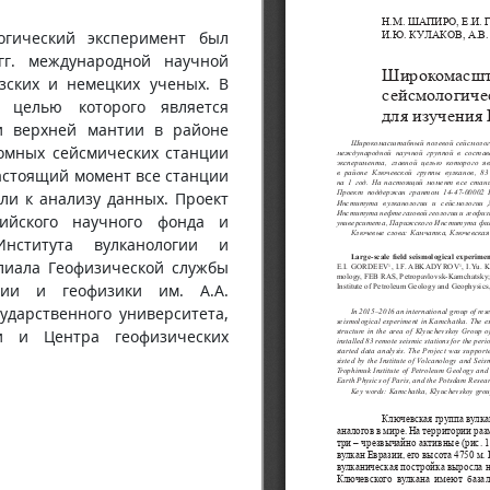
гический эксперимент был
гг. международной научной
узских и немецких ученых. В
й целью которого является
и верхней мантии в районе
номных сейсмических станции
настоящий момент все станции
ли к анализу данных. Проект
сийского научного фонда и
Института вулканологии и
лиала Геофизической службы
гии и геофизики им. А.А.
ударственного университета,
и и Центра геофизических